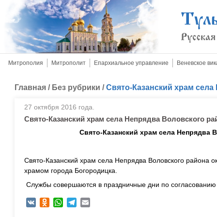
Митрополия
Митрополит
Епархиальное управление
Веневское вик
Главная
/
Без рубрики
/
Свято-Казанский храм села
27 октября 2016 года.
Свято-Казанский храм села Непрядва Воловского ра
Свято-Казанский храм села Непрядва 
Свято-Казанский храм села Непрядва Воловского района о
храмом города Богородицка.
Службы совершаются в праздничные дни по согласованию 
VK
Odnoklassniki
WhatsApp
Telegram
Email