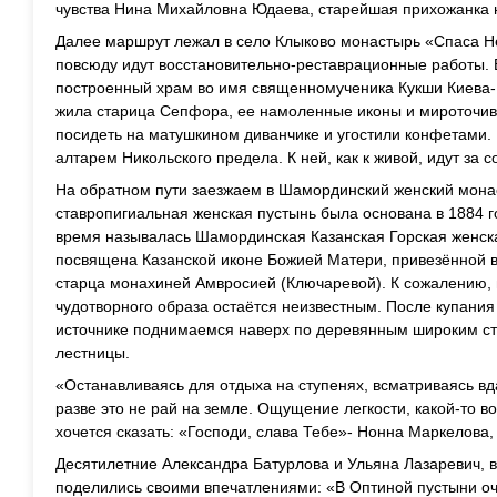
чувства Нина Михайловна Юдаева, старейшая прихожанка 
Далее маршрут лежал в село Клыково монастырь «Спаса Не
повсюду идут восстановительно-реставрационные работы. 
построенный храм во имя священномученика Кукши Киева-П
жила старица Сепфора, ее намоленные иконы и мироточи
посидеть на матушкином диванчике и угостили конфетами.
алтарем Никольского предела. К ней, как к живой, идут за
На обратном пути заезжаем в Шамординский женский мона
ставропигиальная женская пустынь была основана в 1884 
время называлась Шамординская Казанская Горская женск
посвящена Казанской иконе Божией Матери, привезённой 
старца монахиней Амвросией (Ключаревой). К сожалению,
чудотворного образа остаётся неизвестным. После купани
источнике поднимаемся наверх по деревянным широким ст
лестницы.
«Останавливаясь для отдыха на ступенях, всматриваясь вд
разве это не рай на земле. Ощущение легкости, какой-то во
хочется сказать: «Господи, слава Тебе»- Нонна Маркелова
Десятилетние Александра Батурлова и Ульяна Лазаревич, 
поделились своими впечатлениями: «В Оптиной пустыни оч