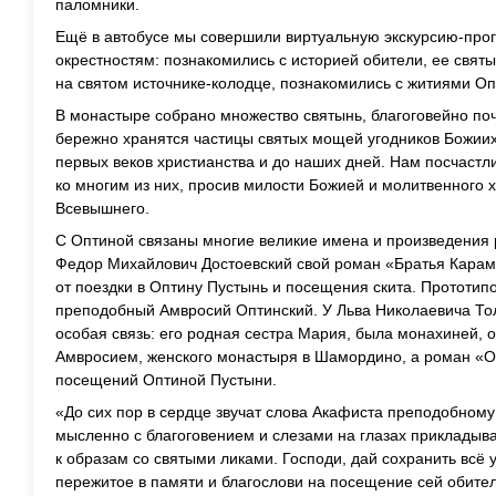
паломники.
Ещё в автобусе мы совершили виртуальную экскурсию-прог
окрестностям: познакомились с историей обители, ее святы
на святом источнике-колодце, познакомились с житиями Оп
В монастыре собрано множество святынь, благоговейно п
бережно хранятся частицы святых мощей угодников Божии
первых веков христианства и до наших дней. Нам посчастл
ко многим из них, просив милости Божией и молитвенного 
Всевышнего.
С Оптиной связаны многие великие имена и произведения р
Федор Михайлович Достоевский свой роман «Братья Карам
от поездки в Оптину Пустынь и посещения скита. Прототип
преподобный Амвросий Оптинский. У Льва Николаевича Тол
особая связь: его родная сестра Мария, была монахиней,
Амвросием, женского монастыря в Шамордино, а роман «О
посещений Оптиной Пустыни.
«До сих пор в сердце звучат слова Акафиста преподобном
мысленно с благоговением и слезами на глазах приклады
к образам со святыми ликами. Господи, дай сохранить всё 
пережитое в памяти и благослови на посещение сей обител