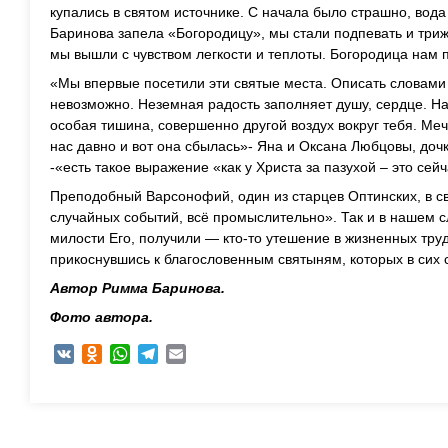
купались в святом источнике. С начала было страшно, вод
Баринова запела «Богородицу», мы стали подпевать и триж
мы вышли с чувством легкости и теплоты. Богородица нам 
«Мы впервые посетили эти святые места. Описать словами 
невозможно. Неземная радость заполняет душу, сердце. Н
особая тишина, совершенно другой воздух вокруг тебя. Меч
нас давно и вот она сбылась»- Яна и Оксана Любцовы, доч
-«есть такое выражение «как у Христа за пазухой – это сейч
Преподобный Варсонофий, один из старцев Оптинских, в св
случайных событий, всё промыслительно». Так и в нашем с
милости Его, получили — кто-то утешение в жизненных труд
прикоснувшись к благословенным святыням, которых в сих 
Автор Римма Баринова.
Фото автора.
VK
Odnoklassniki
WhatsApp
Telegram
Email