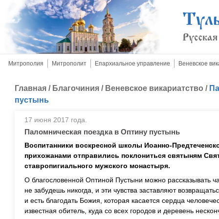
Митрополия
Митрополит
Епархиальное управление
Веневское вик
Главная
/
Благочиния
/
Веневское викариатство
/
Па
пустынь
17 июня 2017 года.
Паломническая поездка в Оптину пустынь
Воспитанники воскресной школы Иоанно-Предтеченско
прихожанами отправились поклониться святыням Свят
ставропигиального мужского монастыря.
О благословенной Оптиной Пустыни можно рассказывать час
не забудешь никогда, и эти чувства заставляют возвращатьс
и есть благодать Божия, которая касается сердца человеч
известная обитель, куда со всех городов и деревень неск