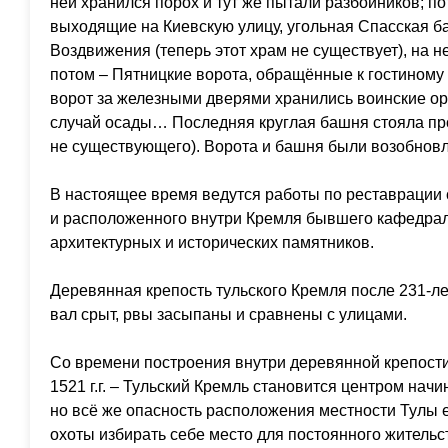
ней хранился порох и тут же пытали разбойников; по
выходящие на Киевскую улицу, угольная Спасская б
Воздвижения (теперь этот храм не существует), на н
потом – Пятницкие ворота, обращённые к гостиному 
ворот за железными дверями хранились воинские ор
случай осады… Последняя круглая башня стояла про
не существующего). Ворота и башня были возобновле
В настоящее время ведутся работы по реставрации 
и расположенного внутри Кремля бывшего кафедраль
архитектурных и исторических памятников.
Деревянная крепость тульского Кремля после 231-ле
вал срыт, рвы засыпаны и сравнены с улицами.
Со времени построения внутри деревянной крепости 
1521 г.г. – Тульский Кремль становится центром на
но всё же опасность расположения местности Тулы
охоты избирать себе место для постоянного жительст