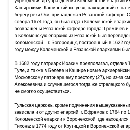
учреждения до упразднения Коломенской епархии и
Каширскими. Каширский же уезд, находившийся на т
берегу реки Оки, принадлежал Рязанской кафедре. 
собора 1674 года, он был отдан Коломенской епархии
возвращены Рязанской кафедре города: Гремячев и 
в Коломенскую епархию из Рязанской был переведён 
Коломенской – г. Богородицк, построенный в 1622 год
году между Коломенской и Рязанской епархиями был 
В 1682 году патриарх Иоаким предполагал, отделив 
Туле, а также в Белёве и Кашире новые архиерейск
Московскому патриаршему престолу (27), но из-за с
Алексеевича и случившегося тогда же стрелецкого 
не смогло осуществиться.
Тульская церковь, кроме подчинения вышеуказанным
зависела и от других епархий: г. Ефремов с 1764 по 
Коломенской епархии к Воронежской, где находился
Тихона; в 1774 году от Крутицкой к Воронежской епа