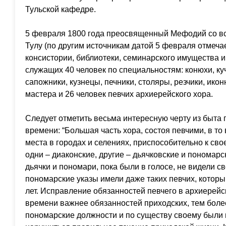
Тульской кафедре.
5 февраля 1800 года преосвященный Мефодий со вс
Тулу (по другим источникам датой 5 февраля отмеча
консистории, библиотеки, семинарского имущества и 
служащих 40 человек по специальностям: конюхи, ку
сапожники, кузнецы, печники, столяры, резчики, ико
мастера и 26 человек певчих архиерейского хора.
Следует отметить весьма интересную черту из быта 
времени: “Большая часть хора, состоя певчими, в т
места в городах и селениях, приспособительно к св
одни – диаконские, другие – дьячковские и пономарс
дьячки и пономари, пока были в голосе, не видели с
пономарские указы имели даже таких певчих, которым
лет. Исправление обязанностей певчего в архиерейс
времени важнее обязанностей приходских, тем более
пономарские должности и по существу своему были н