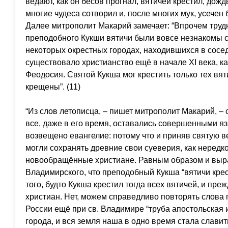
ведают, как он бесов прогнал, вятичей крестил, дожд
многие чудеса сотворил и, после многих мук, усечен
Далее митрополит Макарий замечает: “Впрочем трудн
преподобного Кукши вятичи были вовсе незнакомы со
некоторых окрестных городах, находившихся в сосед
существовало христианство ещё в начале ХI века, ка
Феодосия. Святой Кукша мог крестить только тех вя
крещены”. (11)
“Из слов летописца, – пишет митрополит Макарий, – с
все, даже в его время, оставались совершенными яз
возвещено евангелие: потому что и приняв святую вер
могли сохранять древние свои суеверия, как нередко
новообращённые христиане. Равным образом и выра
Владимирского, что преподобный Кукша “вятичи крести
того, будто Кукша крестил тогда всех вятичей, и пр
христиан. Нет, можем справедливо повторять слова 
России ещё при св. Владимире “труба апостольская 
города, и вся земля наша в одно время стала слави