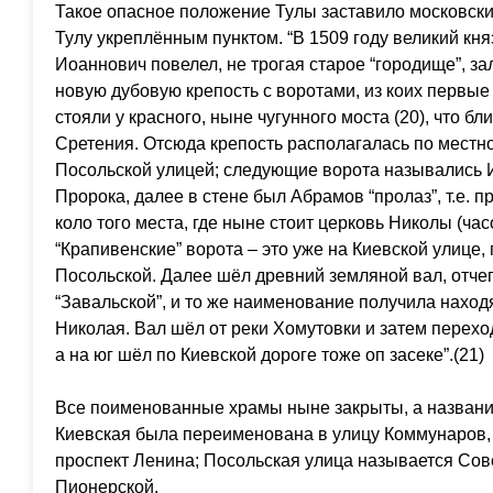
Такое опасное положение Тулы заставило московски
Тулу укреплённым пунктом. “В 1509 году великий кн
Иоаннович повелел, не трогая старое “городище”, з
новую дубовую крепость с воротами, из коих первые
стояли у красного, ныне чугунного моста (20), что б
Сретения. Отсюда крепость располагалась по местн
Посольской улицей; следующие ворота назывались И
Пророка, далее в стене был Абрамов “пролаз”, т.е. 
коло того места, где ныне стоит церковь Николы (ча
“Крапивенские” ворота – это уже на Киевской улице, 
Посольской. Далее шёл древний земляной вал, отчег
“Завальской”, и то же наименование получила наход
Николая. Вал шёл от реки Хомутовки и затем переход
а на юг шёл по Киевской дороге тоже оп засеке”.(21)
Все поименованные храмы ныне закрыты, а названи
Киевская была переименована в улицу Коммунаров,
проспект Ленина; Посольская улица называется Сове
Пионерской.