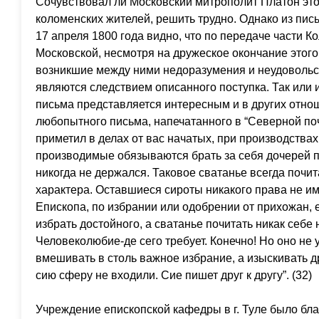
Сочувствовал ли Московский митрополит Платон эт
коломенских жителей, решить трудно. Однако из пис
17 апреля 1800 года видно, что по передаче части К
Московской, несмотря на дружеское окончание этого
возникшие между ними недоразумения и неудовольст
являются следствием описанного поступка. Так или 
письма представляется интересным и в других отнош
любопытного письма, напечатанного в “Северной почт
приметил в делах от вас начатых, при производствах
производимые обязываются брать за себя дочерей п
никогда не держался. Таковое сватанье всегда почи
характера. Оставшиеся сироты никакого права не и
Епископа, по избрании или одобрении от прихожан, 
избрать достойного, а сватанье почитать никак себ
Человеколюбие-де сего требует. Конечно! Но оно не 
вмешивать в столь важное избрание, а изыскивать д
сию сферу не входили. Сие пишет друг к другу”. (32)
Учреждение епископской кафедры в г. Туле было бл