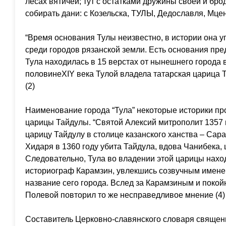
лесах вятичей; тут с остатками дружины своей и бро
собирать дани: с Козельска, ТУЛЫ, Дедославля, Мценс
“Время основания Тулы неизвестно, в истории она у
среди городов рязанской земли. Есть основания пре
Тула находилась в 15 верстах от нынешнего города в
половинеXIY века Тулой владела татарская царица Т
(2)
Наименование города “Тула” некоторые историки пр
царицы Тайдулы. “Святой Алексий митрополит 1357 
царицу Тайдулу в столице казанского ханства – Сар
Хидаря в 1360 году убита Тайдула, вдова Чанибека, 
Следовательно, Тула во владении этой царицы нахо
историограф Карамзин, увлекшись созвучным именем
название сего города. Вслед за Карамзиным и поко
Полевой повторил то же несправедливое мнение (4)
Составитель Церковно-славянского словаря священн