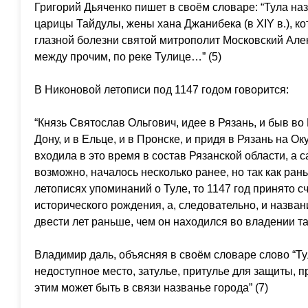
Григорий Дьяченко пишет в своём словаре: “Тула наз
царицы Тайдулы, жены хана Джанибека (в XIY в.), ко
глазной болезни святой митрополит Московский Алек
между прочим, по реке Тулице…” (5)
В Никоновой летописи под 1147 годом говорится:
“Князь Святослав Ольгович, идее в Рязань, и быв во 
Дону, и в Ельце, и в Пронске, и придя в Рязань на Оку 
входила в это время в состав Рязанской области, а 
возможно, началось несколько ранее, но так как рань
летописях упоминаний о Туле, то 1147 год принято с
исторического рождения, а, следовательно, и назван
двести лет раньше, чем он находился во владении т
Владимир даль, объясняя в своём словаре слово “Тул
недоступное место, затулье, притулье для защиты, п
этим может быть в связи названье города” (7)