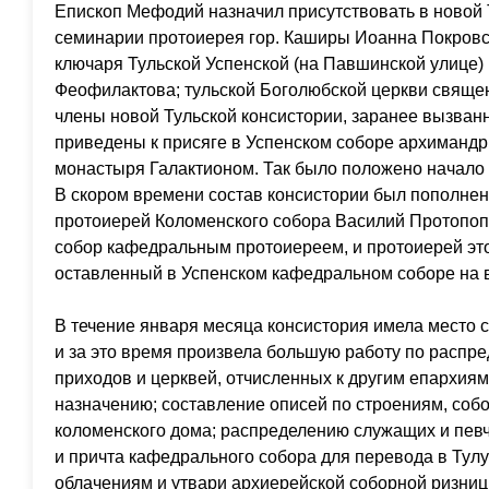
Епископ Мефодий назначил присутствовать в новой 
семинарии протоиерея гор. Каширы Иоанна Покровс
ключаря Тульской Успенской (на Павшинской улице)
Феофилактова; тульской Боголюбской церкви свяще
члены новой Тульской консистории, заранее вызванн
приведены к присяге в Успенском соборе архимандр
монастыря Галактионом. Так было положено начало 
В скором времени состав консистории был пополне
протоиерей Коломенского собора Василий Протопоп
собор кафедральным протоиереем, и протоиерей это
оставленный в Успенском кафедральном соборе на 
В течение января месяца консистория имела место с
и за это время произвела большую работу по распр
приходов и церквей, отчисленных к другим епархиям,
назначению; составление описей по строениям, соб
коломенского дома; распределению служащих и певч
и причта кафедрального собора для перевода в Тулу
облачениям и утвари архиерейской соборной ризни