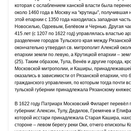
которая с ослаблением ханской власти была перен
около 1460 года в Москву на “крутицы”, получившая 
этой епархии с 1350 года находилась западная часть
Новосилью, Одоевым, Белёвом и Чернью. Другая част
415 лет (с 1207 по 1622 год) управлялась властью а
разделение городов Тульского края между Рязанско
окончательно утвердил св. митрополит Алексий около
епархии земли по левую, а Крутицкой епархии – зем
(25). Таким образом, Тула, Венёв и другие города, 
Московской митрополии, и Каширы, принадлежавше
оказались в зависимости от Рязанской епархии, что 
гражданского управления, по которым тогда почти в
тульской губернии принадлежала Рязанскому княжес
В 1622 году Патриарх Московский Филарет перевёл 
губернии: Алексин, Тулу, Дедилов, Гремячев и Епифа
которой исстари принадлежала Старая Кашира, нах
стороне – левом берегу реки Оки, отчего епископы 