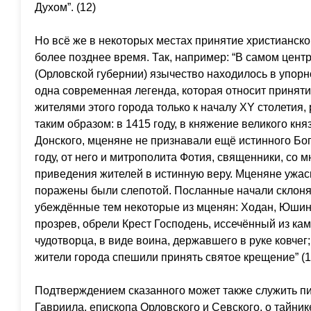
Духом”. (12)
Но всё же в некоторых местах принятие христианск
более позднее время. Так, например: “В самом центр
(Орловской губернии) язычество находилось в упорн
одна современная легенда, которая относит приняти
жителями этого города только к началу ХY столетия,
таким образом: в 1415 году, в княжение великого кн
Донского, мценяне не признавали ещё истинного Бог
году, от него и митрополита Фотия, священники, со 
приведения жителей в истинную веру. Мценяне ужасн
поражены были слепотой. Посланные начали склонят
убеждённые тем некоторые из мценян: Ходан, Юшинк
прозрев, обрели Крест Господень, иссечённый из кам
чудотворца, в виде воина, державшего в руке ковчег
жители города спешили принять святое крещение” (1
Подтверждением сказанного может также служить п
Гавриила, епископа Орловского и Севского, о тайнике