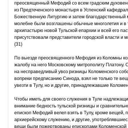
преосвященный Мефодий со всем градским духовен
из Предтеченского монастыря в Успенский кафедрал
Божественную Литургию и затем благодарственный м
молебне были возглашены обычные многолетия и в 
архипастырю новой Тульской епархии и всей его пас
присутствовали представители городской власти и м
(31)
По выезде преосвященного Мефодия из Коломны ко
жалобу на него Московскому митрополиту Платону.
на несправедливый увоз ризницы Коломенского соб
вопреки предписанию Синода, взял не только те ве
увезти в Тулу, но и другие, принадлежавшие Коломен
Чтобы иметь для своего служения в Туле надлежащие
внимание бедность тульской ризницы и сравнительн
епископ Мефодий велел взять в Тулу, кроме вещей, 
архиерейскому служению, и другие, употреблявшиеся
вещи были пожертвованы епископами Коломенской 