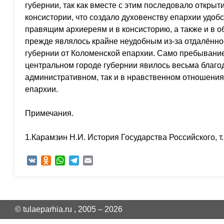
губернии, так как вместе с этим последовало открыт
консистории, что создало духовенству епархии удоб
правящим архиереям и в консисторию, а также и в о
прежде являлось крайне неудобным из-за отдалённ
губернии от Коломенской епархии. Само пребывани
центральном городе губернии явилось весьма благод
административном, так и в нравственном отношения
епархии.
Примечания.
1.Карамзин Н.И. История Государства Российского, т. 
VK
Odnoklassniki
WhatsApp
Telegram
Email
© tulaeparhia.ru , 2005 – 2026