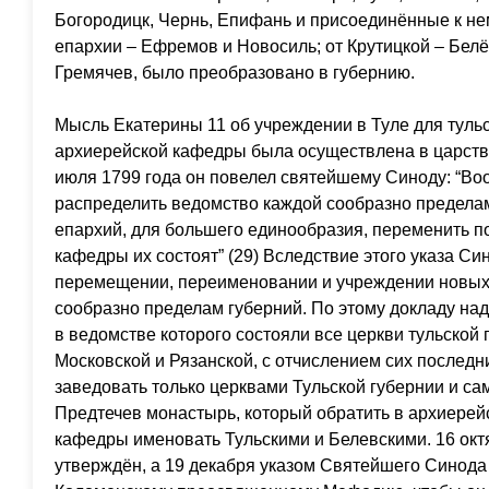
Богородицк, Чернь, Епифань и присоединённые к не
епархии – Ефремов и Новосиль; от Крутицкой – Белё
Гремячев, было преобразовано в губернию.
Мысль Екатерины 11 об учреждении в Туле для туль
архиерейской кафедры была осуществлена в царств
июля 1799 года он повелел святейшему Синоду: “Во
распределить ведомство каждой сообразно пределам
епархий, для большего единообразия, переменить по
кафедры их состоят” (29) Вследствие этого указа Си
перемещении, переименовании и учреждении новых
сообразно пределам губерний. По этому докладу на
в ведомстве которого состояли все церкви тульской г
Московской и Рязанской, с отчислением сих последн
заведовать только церквами Тульской губернии и саму
Предтечев монастырь, который обратить в архиерей
кафедры именовать Тульскими и Белевскими. 16 окт
утверждён, а 19 декабря указом Святейшего Синода