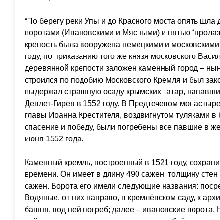
“По берегу реки Упы и до Красного моста опять шла
воротами (Ивановскими и Мясными) и пятью “пролаза
крепость была вооружена немецкими и московскими
году, по приказанию того же князя московского Васи
деревянной крепости заложен каменный город – нын
строился по подобию Московского Кремля и был зако
выдержал страшную осаду крымских татар, напавши
Девлет-Гирея в 1552 году. В Предтечевом монастыре
главы Иоанна Крестителя, воздвигнутом туляками в 
спасение и победу, были погребены все павшие в же
июня 1552 года.
Каменный кремль, построенный в 1521 году, сохрани
времени. Он имеет в длину 490 сажен, толщину стен –
сажен. Ворота его имели следующие названия: посред
Водяные, от них направо, в кремлёвском саду, к арх
башня, под ней погреб; далее – ивановские ворота, 