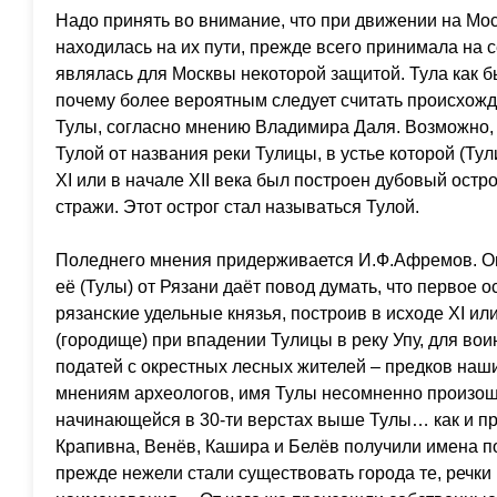
Надо принять во внимание, что при движении на Мос
находилась на их пути, прежде всего принимала на 
являлась для Москвы некоторой защитой. Тула как б
почему более вероятным следует считать происхож
Тулы, согласно мнению Владимира Даля. Возможно, 
Тулой от названия реки Тулицы, в устье которой (Тул
ХI или в начале ХII века был построен дубовый остр
стражи. Этот острог стал называться Тулой.
Поледнего мнения придерживается И.Ф.Афремов. Он
её (Тулы) от Рязани даёт повод думать, что первое
рязанские удельные князья, построив в исходе ХI или
(городище) при впадении Тулицы в реку Упу, для во
податей с окрестных лесных жителей – предков наш
мнениям археологов, имя Тулы несомненно произошл
начинающейся в 30-ти верстах выше Тулы… как и пр
Крапивна, Венёв, Кашира и Белёв получили имена по
прежде нежели стали существовать города те, речки