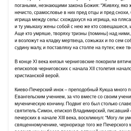
погаными, незнающими закона Божия: “Живяху, яко ж
нечисто, срамословье в них пред отцы и пред снохи, 
игрища между селы: схождахуся на игрища, на пляса
и ту умыкаху жены собой с нею же кто совещашеся, и
Аще кто умряше, творяху тризны (помины) над ними, 
и возложут на кладку мертвеца, сожьжах и по сем с
судину малу, и поставляху на столпе на путех; еже тв
В конце ХI века князья черниговские покорили вятич
епископов черниговских с начала XII столетия нача
христианской верой.
Киево-Печерский инок – преподобный Кукша много п
Евангельским учением, за что вместе со своим уче
мученическую кончину. Подвиг его был столько славе
святитель Симон, епископ Владимирский, писавший с
печерских в начале ХIII века, воскликнул: “Могу ли у
священномученике, черноризце того же Печерского м