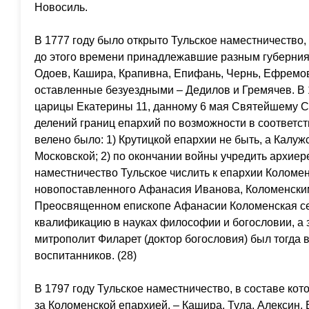
Новосиль.
В 1777 году было открыто Тульское наместничество, 
до этого времени принадлежавшие разным губерниям
Одоев, Кашира, Крапивна, Епифань, Чернь, Ефремов
оставленные безуездными – Дедилов и Гремячев. В 1
царицы Екатерины 11, данному 6 мая Святейшему С
делений границ епархий по возможности в соответст
велено было: 1) Крутицкой епархии не быть, а Калу
Московской; 2) по окончании войны учредить архиер
наместничество Тульское числить к епархии Коломен
новопоставленного Афанасия Иванова, Коломенским
Преосвященном епископе Афанасии Коломенская с
квалификацию в науках философии и богословии, а
митрополит Филарет (доктор богословия) был тогда 
воспитанников. (28)
В 1797 году Тульское наместничество, в составе ко
за Коломенской епархией, – Кашира, Тула, Алексин, 