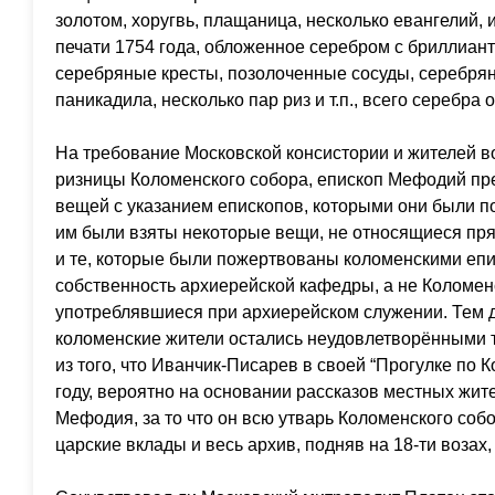
золотом, хоругвь, плащаница, несколько евангелий, 
печати 1754 года, обложенное серебром с бриллиан
серебряные кресты, позолоченные сосуды, серебрян
паникадила, несколько пар риз и т.п., всего серебра 
На требование Московской консистории и жителей в
ризницы Коломенского собора, епископ Мефодий пр
вещей с указанием епископов, которыми они были п
им были взяты некоторые вещи, не относящиеся пр
и те, которые были пожертвованы коломенскими еп
собственность архиерейской кафедры, а не Коломен
употреблявшиеся при архиерейском служении. Тем д
коломенские жители остались неудовлетворёнными 
из того, что Иванчик-Писарев в своей “Прогулке по 
году, вероятно на основании рассказов местных жит
Мефодия, за то что он всю утварь Коломенского собо
царские вклады и весь архив, подняв на 18-ти возах,