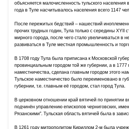
объясняется малочисленность тульского населения в 
года в Туле насчитывалось населения всего 1147 чел
После пережитых бедствий – нашествий иноплеменн
прочих трудных годин, Тула только с середины XYII 
мирного города, после чего стало увеличиваться в н
развиваться в Туле местная промышленность и торг
В 1708 году Тула была приписана к Московской губер
провинциальным городом той же губернии, а в 1777 г
наместничества, сделана главным городом этого нам
Тульское наместничество было переименовано в губ
губернии, т.е. главным её городом, стал город Тула.
В церковном отношении край вятичей по принятии в
подчинён управлению епископов черниговских, име
Рязанскими”. Тульская область вятичей была в зави
В 1261 году митрополитом Кириллом 2-м была учре