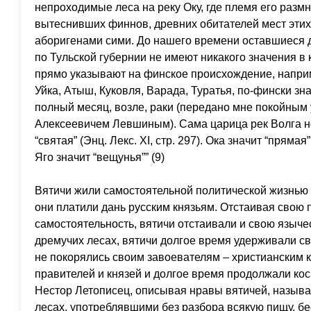
непроходимые леса на реку Оку, где племя его разм
вытеснивших финнов, древних обитателей мест этих
аборигенами сими. До нашего времени оставшиеся 
по Тульской губернии не имеют никакого значения в 
прямо указывают на финское происхождение, наприм
Уйка, Атыш, Куковля, Варада, Туратья, по-фински зна
полный месяц, возле, раки (передано мне покойны
Алексеевичем Левшиным). Сама царица рек Волга но
“святая” (Энц. Лекс. ХI, стр. 297). Ока значит “прямая” 
Яго значит “вещунья”” (9)
Вятичи жили самостоятельной политической жизнью 
они платили дань русским князьям. Отстаивая свою
самостоятельность, вятичи отстаивали и свою языче
дремучих лесах, вятичи долгое время удерживали св
не покорялись своим завоевателям – христианским 
правителей и князей и долгое время продолжали ко
Нестор Летописец, описывая нравы вятичей, называ
лесах, употреблявшими без разбора всякую пищу, б