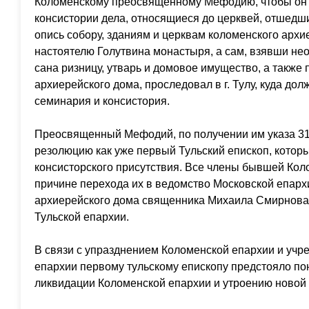
Коломенскому преосвященному Мефодию, чтобы он 
консистории дела, относящиеся до церквей, отшедших
опись собору, зданиям и церквам коломенского архи
настоятелю Голутвина монастыря, а сам, взявши не
сана ризницу, утварь и домовое имущество, а также
архиерейского дома, проследовал в г. Тулу, куда до
семинария и консистория.
Преосвященный Мефодий, по получении им указа 31 
резолюцию как уже первый Тульский епископ, котор
консисторского присутствия. Все члены бывшей Кол
причине перехода их в ведомство Московской епарх
архиерейского дома священника Михаила Смирнова
Тульской епархии.
В связи с упразднением Коломенской епархии и учр
епархии первому тульскому епископу предстояло пон
ликвидации Коломенской епархии и утроению новой 