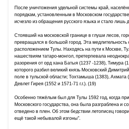
После уничтожения удельной системы край, населён
порядкам, установленным в Московском государстве
исчезло из обращения русского языка и стало лишь 
Стоявший на московской границе в глуши лесов, го
превращался в большой город. Эта медлительность
расположением Тулы. Находясь на пути к Москве, Т
нашествиям татаро-монгол, претерпевала неоднокр
разорения от орд хана Батыя (1237 -1238), Тимура (
которого разбил великий князь Московский Димитрий
поле в тульской области; Тохтамыша (1383), Ахмата (
Девлет Гирея (1552 и 1571-71 г.г.). (19)
Особенно тяжёлым был для Тулы 1592 год, когда пр
Московского государства, она была разграблена и с
отведено в плен. Об этом бедствии летописец говори
ещё такой небывалой изгоны”.