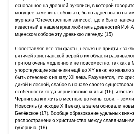
основанное на древней рукописи, в которой говоритс
могущее заменить собою акт, было адресовано на и
журнала “Отечественных записок”, где и было напечат
известный в нашем крае любитель древностей И.Ф,А
мценском соборе эту древнюю легенду. (15)
Сопоставляя все эти факты, нельзя не придти к зак
вятичей христианской верой в их области развивалос
притом очень медленно и не повсеместно, так как в
упорствующие язычники ещё до ХY века; но начало э
быть отнесено к началу ХII века. Разумеется, что хри
дикой и лесной, слабое в начале своего существован
особенности когда черниговские князья (16), избегая
Чернигова княжить в местные вотчины свои, – земли
Новосиль (в исходе ХIII века), а затем основали но
Белёвское (17). Вообще образование удельных княж
распространению христианства между славянами-в
губернию. (18)