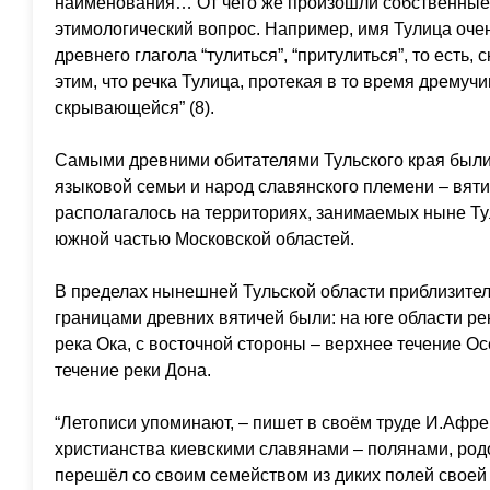
наименования… От чего же произошли собственные 
этимологический вопрос. Например, имя Тулица очен
древнего глагола “тулиться”, “притулиться”, то есть,
этим, что речка Тулица, протекая в то время дремучи
скрывающейся” (8).
Самыми древними обитателями Тульского края были
языковой семьи и народ славянского племени – вяти
располагалось на территориях, занимаемых ныне Тул
южной частью Московской областей.
В пределах нынешней Тульской области приблизит
границами древних вятичей были: на юге области рек
река Ока, с восточной стороны – верхнее течение Ос
течение реки Дона.
“Летописи упоминают, – пишет в своём труде И.Афре
христианства киевскими славянами – полянами, род
перешёл со своим семейством из диких полей своей