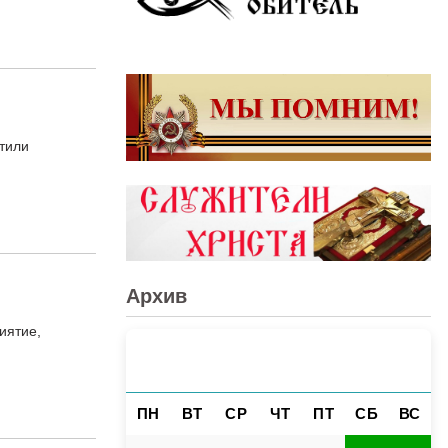
тили
Архив
иятие,
АВГУСТ 2026
«
»
ПН
ВТ
СР
ЧТ
ПТ
СБ
ВС