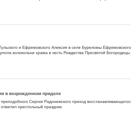
я
Тульского и Ефремовского Алексия в селе Буреломы Ефремовского
купола колокольни храма в честь Рождества Пресвятой Богородицы.
ия в возрожденном приделе
 преподобного Сергия Радонежского приход восстанавливающегос
 отметил престольный праздник.