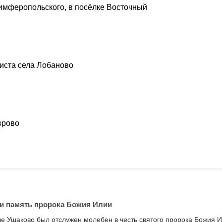
Симферопольского, в посёлке Восточный
иста села Лобаново
врово
и память пророка Божия Илии
ле Ушаково был отслужен молебен в честь святого пророка Божия И