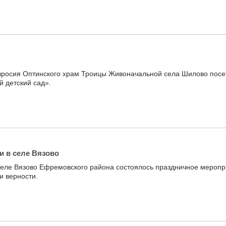
вросия Оптинского храм Троицы Живоначальной села Шилово посе
 детский сад».
и в селе Вязово
селе Вязово Ефремовского района состоялось праздничное меропр
и верности.