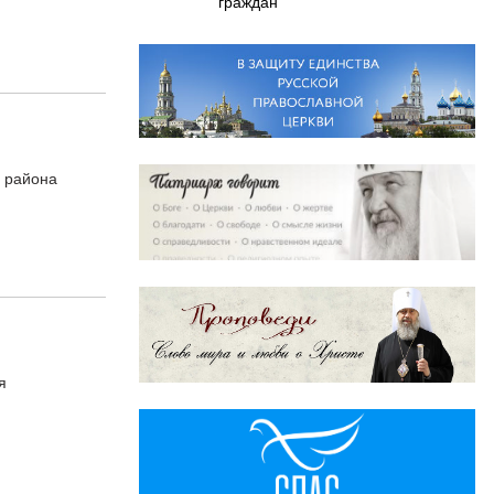
граждан
 района
я