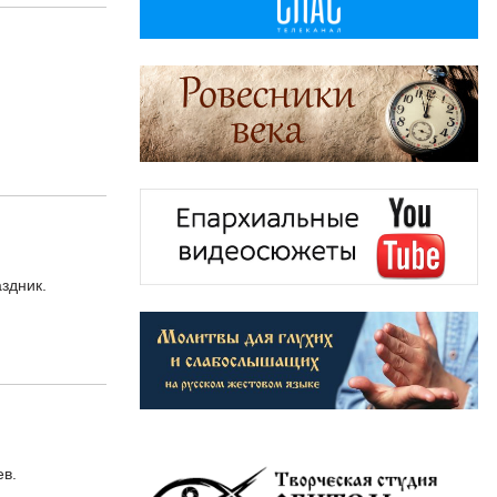
здник.
ев.