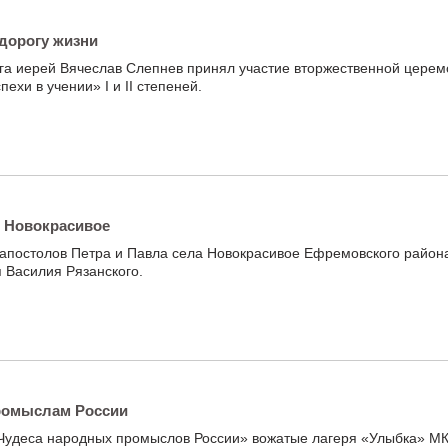
дорогу жизни
га иерей Вячеслав Слепнев принял участие вторжественной цере
ехи в учении» I и II степеней.
е Новокрасивое
 апостолов Петра и Павла села Новокрасивое Ефремовского район
я Василия Рязанского.
ромыслам России
«Чудеса народных промыслов России» вожатые лагеря «Улыбка» М