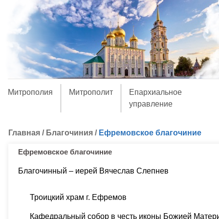
Митрополия
Митрополит
Епархиальное
управление
Главная
/
Благочиния
/
Ефремовское благочиние
Ефремовское благочиние
Благочинный – иерей Вячеслав Слепнев
Троицкий храм г. Ефремов
Кафедральный собор в честь иконы Божией Матер