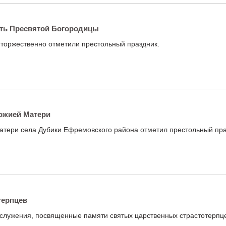
сть Пресвятой Богородицы
 торжественно отметили престольный праздник.
ожией Матери
атери села Дубики Ефремовского района отметил престольный пра
терпцев
служения, посвященные памяти святых царственных страстотерпц