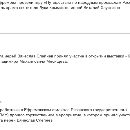
ремова провели игру «Путешествие по народным промыслам Росс
ль храма святителя Луки Крымского иерей Виталий Хлустиков.
а иерей Вячеслав Слепнев принял участие в открытии выставки «
 Владимира Михайловича Мясищева.
а
 работника в Ефремовском филиале Рязанского государственного
ГМУ) прошло торжественное мероприятие, в котором принял участ
га иерей Вячеслав Слепнев.