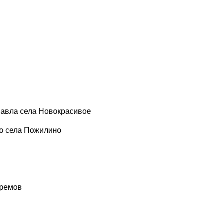
Павла села Новокрасивое
о села Пожилино
фремов