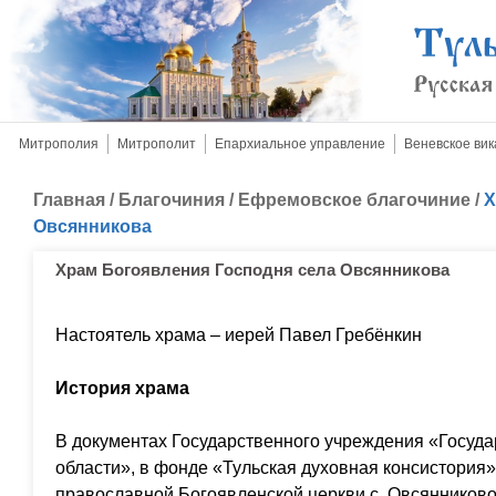
Митрополия
Митрополит
Епархиальное управление
Веневское вик
Главная
/
Благочиния
/
Ефремовское благочиние
/
Х
Овсянникова
Храм Богоявления Господня села Овсянникова
Настоятель храма – иерей Павел Гребёнкин
История храма
В документах Государственного учреждения «Госуда
области», в фонде «Тульская духовная консистория»
православной Богоявленской церкви с. Овсянниково