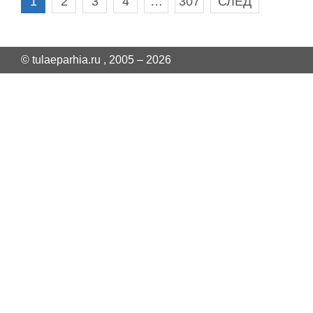
1
2
3
4
…
307
СЛЕД
© tulaeparhia.ru , 2005 – 2026