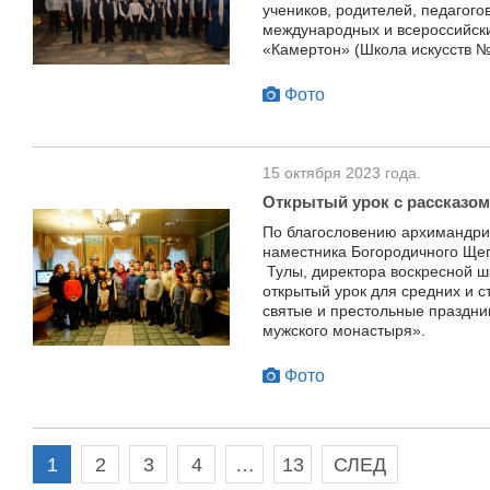
учеников, родителей, педагого
международных и всероссийски
«Камертон» (Школа искусств №1
Фото
15 октября 2023 года.
Открытый урок с рассказом
По благословению архимандрит
наместника Богородичного Щег
Тулы, директора воскресной ш
открытый урок для средних и 
святые и престольные праздни
мужского монастыря».
Фото
1
2
3
4
…
13
СЛЕД