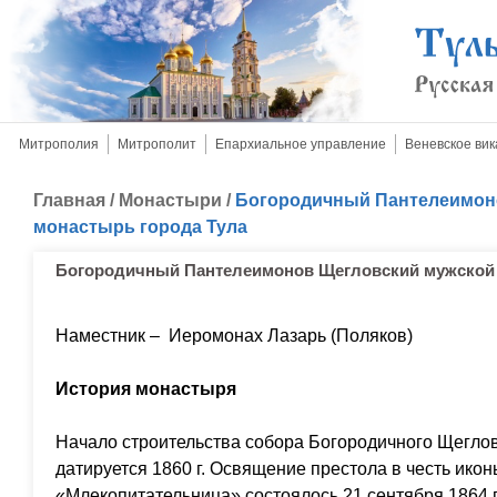
Митрополия
Митрополит
Епархиальное управление
Веневское вик
Главная
/
Монастыри
/
Богородичный Пантелеимон
монастырь города Тула
Богородичный Пантелеимонов Щегловский мужской 
Наместник – Иеромонах Лазарь (Поляков)
История монастыря
Начало строительства собора Богородичного Щегло
датируется 1860 г. Освящение престола в честь ик
«Млекопитательница» состоялось 21 сентября 1864 г