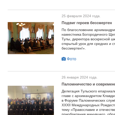
25 февраля 2024 года.
Подвиг героев бессмертен
По благословению архимандрит
наместника Богородичного Щег
Тулы, директора воскресной шк
открытый урок для средних и с
бессмертен!».
Фото
26 января 2024 года.
Паломничество и современ
Делегация Тульского епархиал
главе с архимандритом Клавди
в Форуме Паломнических служб
XXXII Международных Рождеств
тему «Православие и отечестве
приобретения минувшего, обра