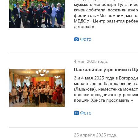
мужского монастыря Тулы, и и
клирик обители, посетили еже
фестиваль «Мы помним, мы го
МБДОУ «Центр развития ребен
детства»».
Фото
4 мая 2025 года.
Пасхальные утренники в Щ
3 и 4 мая 2025 года в Богоро
монастыре по благословению 
(Ларькова), наместника монас
прошли праздничные утренник
пришли Христа прославить!»
Фото
25 апреля 2025 года.