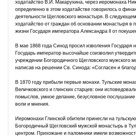
ходатайство В.И. Макарухина, через иеромонаха Ни
определенно в этом ходатайстве говорилось о фин
деятельности Щегловского монастыря. В следующем
ходатайство от граждан об основании монастыря в 
жизни Государя императора Александра II от покушен
В мае 1868 года Синод просил изволения Государя на
Государь император высочайше соизволил утвердит
учреждении Богородичного Щегловского мужского м
написав на решении Св. Синода: «Согласен и благо
В 1870 году прибыли первые монахи. Тульские мона
Величковского и глинских старцев: они исповедовал
помыслов, умное делание, безусловное послушание у
воли и мнения.
Иеромонахи Глинской обители принесли на тульскую 
Богородичный Щегловский мужской монастырь в Тул
центром. Прихожане и паломники имели возможност