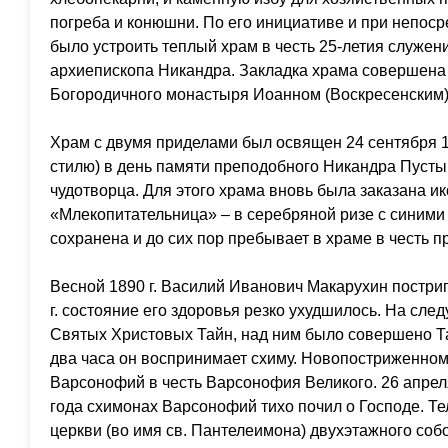
погреба и конюшни. По его инициативе и при непос
было устроить теплый храм в честь 25-летия служен
архиепископа Никандра. Закладка храма совершена 
Богородичного монастыря Иоанном (Воскресенским) 
Храм с двумя приделами был освящен 24 сентября 1
стилю) в день памяти преподобного Никандра Пусты
чудотворца. Для этого храма вновь была заказана 
«Млекопитательница» – в серебряной ризе с синими
сохранена и до сих пор пребывает в храме в честь п
Весной 1890 г. Василий Иванович Макарухин постриг
г. состояние его здоровья резко ухудшилось. На сл
Святых Христовых Тайн, над ним было совершено Т
два часа он воспринимает схиму. Новопостриженно
Варсонофий в честь Варсонофия Великого. 26 апреля
года схимонах Варсонофий тихо почил о Господе. Те
церкви (во имя св. Пантелеимона) двухэтажного соб