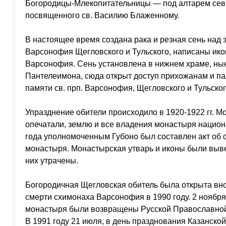
Богородицы-Млекопитательницы — под алтарем севе
посвященного св. Василию Блаженному.
В настоящее время создана рака и резная сень над 
Варсонофия Щегловского и Тульского, написаны ико
Варсонофия. Сень установлена в нижнем храме, нын
Пантелеимона, сюда открыт доступ прихожанам и п
памяти св. прп. Варсонофия, Щегловского и Тульског
Упразднение обители происходило в 1920-1922 гг. М
опечатали, землю и все владения монастыря национ
года уполномоченным Губоно был составлен акт об 
монастыря. Монастырская утварь и иконы были выве
них утрачены.
Богородичная Щегловская обитель была открыта внов
смерти схимонаха Варсонофия в 1990 году. 2 ноября
монастыря были возвращены Русской Православной
В 1991 году 21 июля, в день празднования Казанско