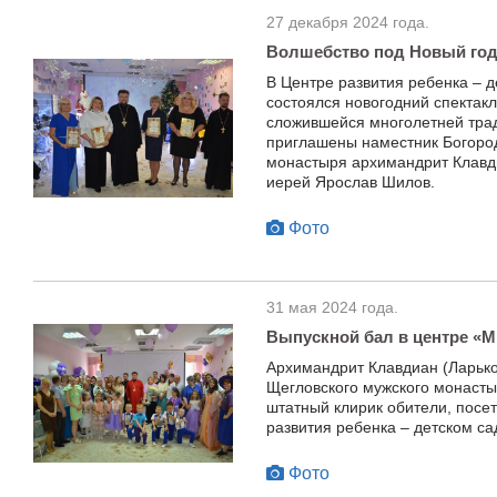
27 декабря 2024 года.
Волшебство под Новый го
В Центре развития ребенка – 
состоялся новогодний спектак
сложившейся многолетней тра
приглашены наместник Богород
монастыря архимандрит Клавди
иерей Ярослав Шилов.
Фото
31 мая 2024 года.
Выпускной бал в центре «М
Архимандрит Клавдиан (Ларько
Щегловского мужского монасты
штатный клирик обители, посе
развития ребенка – детском с
Фото