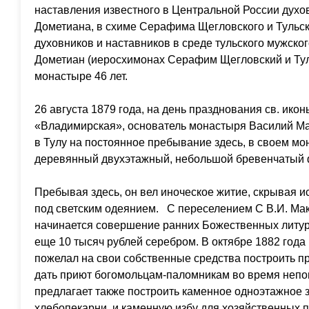
наставления известного в Центральной России духо
Дометиана, в схиме Серафима Щегловского и Тульск
духовников и наставников в среде тульского мужско
Дометиан (иеросхимонах Серафим Щегловский и Тул
монастыре 46 лет.
26 августа 1879 года, на день празднования св. ик
«Владимирская», основатель монастыря Василий Ма
в Тулу на постоянное пребывание здесь, в своем мо
деревянный двухэтажный, небольшой бревенчатый ф
Пребывая здесь, он вел иноческое житие, скрывая и
под светским одеянием. С переселением С В.И. Ма
начинается совершение ранних Божественных литур
еще 10 тысяч рублей серебром. В октябре 1882 год
пожелал на свои собственные средства построить пр
дать приют богомольцам-паломникам во время непог
предлагает также построить каменное одноэтажное з
хлебопекарни, и каменную избу для хозяйственных 