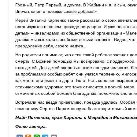
Грозный, Петр Первый, и другие. В Жабыни и я, и сын, окун
Впечатления о поездке самые добрые!»
Иерей Виталий Карпенко также рассказал о своих впечатл
организуются в нашем приходе регулярно. И уже несколько
детьми – инвалидами из общественной организации «Малень
далеко мы выехали с особыми детьми впервые. Видно, что 
преодоление себя, своего недуга.
Но родители понимают, что если такой ребенок засядет дом
смерть. С Божией помощью мы дозировано, с поддержкой,
этих детей. Для детей здоровых такие поездки являются 
за проблемами особых ребят они учатся терпению, милос
как много они имеют в дар от Бога. Есть хорошее выражени
психическому здоровью это тоже относится в полной мере.
отмеченных особой Божией благодатью, положительно влия
Встречали нас везде приветливо, поездка удалась. Особа
помощнику Сергею Парамонову за благотворительный ком
Майя Пименова, храм Кирилла и Мефодия в Михалково
Фото автора.