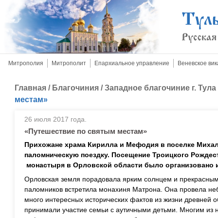
Митрополия
Митрополит
Епархиальное управление
Веневское вик
Главная
/
Благочиния
/
Западное благочиние г. Тула
местам»
26 июля 2017 года.
«Путешествие по святым местам»
Прихожане храма Кирилла и Мефодия в поселке Миха
паломническую поездку. Посещение Троицкого Рожде
монастыря в Орловской области было организовано 
Орловская земля порадовала ярким солнцем и прекрасны
паломников встретила монахиня Матрона. Она провела не
много интересных исторических фактов из жизни древней о
принимали участие семьи с аутичными детьми. Многим из 