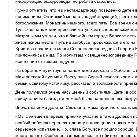
информацию экскурсовода, но ребята старались.
Нужно отметить, что и к нестандартному поведению детей 
пониманием. Оптинский монастырь действующий, в его хр
богослужения. Монахинь немного, всего пять. Все время он
Тульские паломники привезли матушкам яснополянский пря
Матроны мы узнали, что в ближайшем городе Болхове есть
живописном месте. Путь на автобусе продолжился в его на
Христова находятся мощи Священноисповедника Георгия Ко
приложились к ним. По молитвам к священноисповеднику 
исцеление от тяжких недугов.
На обратном пути группа паломников заехала в Жабынь, с
Макариевской пустыни. Послушник Сергий показал храмы 
семьи к святому источнику, рассказал о возможности приезж
День получился очень насыщенный событиями. Дети, в особ
присутствием благодати Божией было наполнено все вокруг,
Впечатлениями делится Светлана, мама аутичного мальчик
«Мы с Алешей впервые приняли участие в такой далекой по
особый ребенок перенесет дорогу и посещение новых мест.
серьезное испытание. Но, слава Богу, все прошло хорошо.
много нового. Особенно запомнилось, что обитель посещал