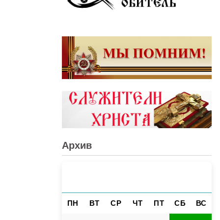
Архив
АВГУСТ 2026
«
»
ПН
ВТ
СР
ЧТ
ПТ
СБ
ВС