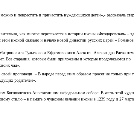
а можно и покрестить и причастить нуждающихся детей»,- рассказала ста
вительно, как многое пересекается в истории иконы «Феодоровская» – зд
с этой иконой связано и начало новой династии русских царей – Романов
Митрополита Тульского и Ефремовоского Алексия.
Александра Раева отм
ует. Все старания, которые были приложены и которые продолжаются по
своих чад».
в своей проповеди. – В народе перед этим образом просят не только при 
будущих родителей».
ком Богоявленско-Анастасиином кафедральном соборе. В честь этой чудо
вому стилю – в память о чудесном явлении иконы в 1239 году и 27 марта