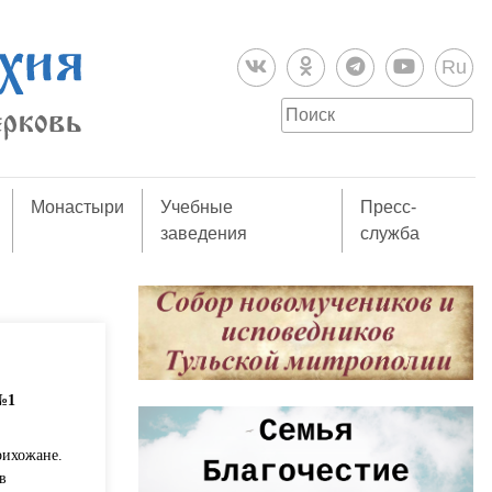
Ru
Монастыри
Учебные
Пресс-
заведения
служба
№1
рихожане.
в