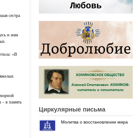
ршая сестра
есь и имя
ых.
етила: «В
тяжелых
творной
 – в память
Циркулярные письма
Молитва о восстановлении мира