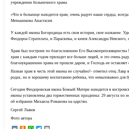
учреждении больничного храма.
«Что в больнице находится храм, очень радует наши сердца, всегд
Меньшикова Анастасия.
У каждой иконы Богородицы есть своя история, свое название. Уди
Феодороа Стратилата, и Параскевы, и князя Александра Невского, 
Храм был построен по благословению Его Высокопреосвященства 
храм с каждым годом приходит все больше людей, и это очень рад
благооукрашению храма не прошли даром, и Господь не оставляет 
Назван храм в честь этой иконы не случайно!- отметил отец Лавр 
родах, но и хорошему воспитанию ребенка, что немаловажно для 
Сегодня Феодоровская икона Божьей Матери находится в костромс
иконы установлены два торжественных праздника: 29 августа по но
об избрании Михаила Романова на царство.
Сергей Лыков
Фото автора
VK
Odnoklassniki
WhatsApp
Telegram
Email