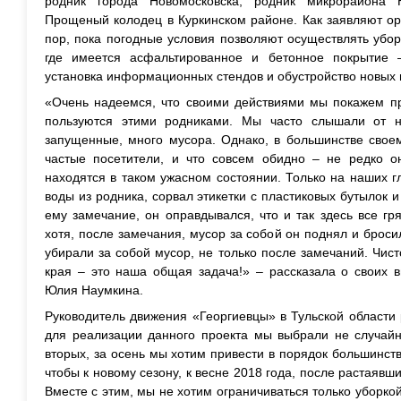
родник города Новомосковска, родник микрорайона 
Прощеный колодец в Куркинском районе. Как заявляют ор
пор, пока погодные условия позволяют осуществлять уборк
где имеется асфальтированное и бетонное покрытие –
установка информационных стендов и обустройство новых 
«Очень надеемся, что своими действиями мы покажем п
пользуются этими родниками. Мы часто слышали от ни
запущенные, много мусора. Однако, в большинстве свое
частые посетители, и что совсем обидно – не редко он
находятся в таком ужасном состоянии. Только на наших 
воды из родника, сорвал этикетки с пластиковых бутылок и
ему замечание, он оправдывался, что и так здесь все гря
хотя, после замечания, мусор за собой он поднял и броси
убирали за собой мусор, не только после замечаний. Чист
края – это наша общая задача!» – рассказала о своих 
Юлия Наумкина.
Руководитель движения «Георгиевцы» в Тульской области
для реализации данного проекта мы выбрали не случайно
вторых, за осень мы хотим привести в порядок большинст
чтобы к новому сезону, к весне 2018 года, после растаявш
Вместе с этим, мы не хотим ограничиваться только уборкой