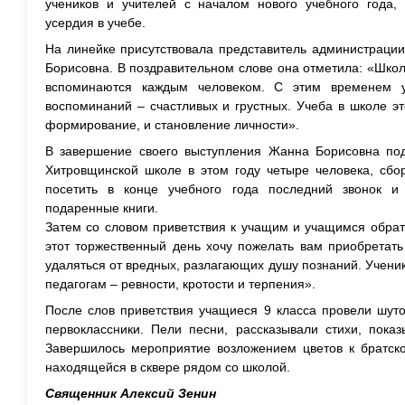
учеников и учителей с началом нового учебного года, 
усердия в учебе.
На линейке присутствовала представитель администраци
Борисовна. В поздравительном слове она отметила: «Школ
вспоминаются каждым человеком. С этим временем у
воспоминаний – счастливых и грустных. Учеба в школе эт
формирование, и становление личности».
В завершение своего выступления Жанна Борисовна под
Хитровщинской школе в этом году четыре человека, сбо
посетить в конце учебного года последний звонок и 
подаренные книги.
Затем со словом приветствия к учащим и учащимся обрат
этот торжественный день хочу пожелать вам приобретать
удаляться от вредных, разлагающих душу познаний. Ученик
педагогам – ревности, кротости и терпения».
После слов приветствия учащиеся 9 класса провели шут
первоклассники. Пели песни, рассказывали стихи, пока
Завершилось мероприятие возложением цветов к братско
находящейся в сквере рядом со школой.
Священник Алексий Зенин