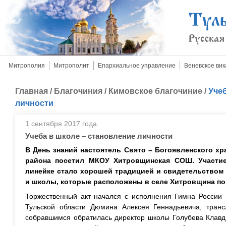
Митрополия
Митрополит
Епархиальное управление
Веневское вик
Главная
/
Благочиния
/
Кимовское благочиние
/
Учеб
личности
1 сентября 2017 года.
Учеба в школе – становление личности
В День знаний настоятель Свято – Богоявленского х
района посетил МКОУ Хитровщинская СОШ. Участие
линейке стало хорошей традицией и свидетельством
и школы, которые расположены в селе Хитровщина по 
Торжественный акт начался с исполнения Гимна России 
Тульской области Дюмина Алексея Геннадьевича, транс
собравшимся обратилась директор школы Голубева Клавд