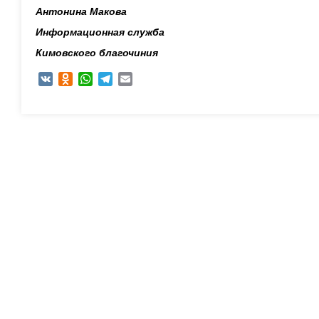
Антонина Макова
Информационная служба
Кимовского благочиния
VK
Odnoklassniki
WhatsApp
Telegram
Email