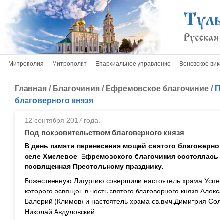
Митрополия
Митрополит
Епархиальное управление
Веневское вик
Главная
/
Благочиния
/
Ефремовское благочиние
/
П
благоверного князя
12 сентября 2017 года.
Под покровительством благоверного князя
В день памяти перенесения мощей святого благоверно
селе Хмелевое Ефремовского благочиния состоялась 
посвященная Престольному празднику.
Божественную Литургию совершили настоятель храма Успе
которого освящен в честь святого благоверного князя Алек
Валерий (Климов) и настоятель храма св.вмч.Димитрия Со
Николай Авдуловский.