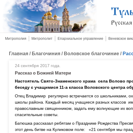
Митрополия
Митрополит
Епархиальное управление
Веневское вик
Главная
/
Благочиния
/
Воловское благочиние
/
Рас
24 сентября 2017 года.
Рассказ о Божией Матери
Настоятель Свято-Знаменского храма села Волово п
беседу с учащимися 11-а класса Воловского центра об
Отец Владимир регулярно встречается со школьниками, о
школы района. Каждый месяц учащиеся разных классов им
православным священником, задать ему волнующие их воп
спасительные советы.
Батюшка рассказал ребятам о Празднике Рождества Пресвя
этот день битве на Куликовом поле: «21 сентября мы пр