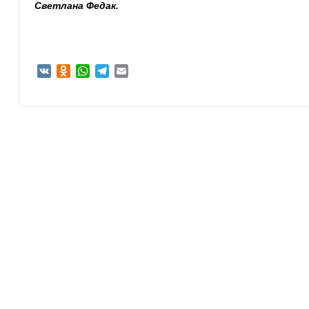
Светлана Федак.
VK
Odnoklassniki
WhatsApp
Telegram
Email