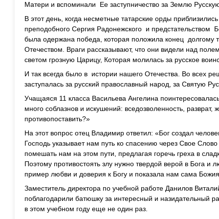
Матери и вспоминали Ее заступничество за Землю Русскую
В этот день, когда несметные татарские орды приблизилис
преподобного Сергия Радонежского и предстательством Б
была одержана победа, которая положила конец долгому т
Отечеством. Враги рассказывают, что они видели над по
светом грозную Царицу, Которая молилась за русское воинс
И так всегда было в истории нашего Отечества. Во всех 
заступалась за русский православный народ, за Святую Рус
Учащаяся 11 класса Васильева Ангелина поинтересовалась
много соблазнов и искушений: вседозволенность, разврат, 
противопоставить?»
На этот вопрос отец Владимир ответил: «Бог создал челов
Господь указывает нам путь ко спасению через Свое Слово 
помешать нам на этом пути, предлагая горечь греха в сла
Поэтому противостоять злу нужно твердой верой в Бога и л
пример любви и доверия к Богу и показала нам сама Божи
Заместитель директора по учебной работе Данилов Витал
поблагодарили батюшку за интересный и назидательный ра
в этом учебном году еще не один раз.