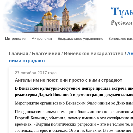
Митрополия
Митрополит
Епархиальное управление
Веневское вик
Главная
/
Благочиния
/
Веневское викариатство
/
Ан
ними страдают
27 октября 2017 года.
Ангелы им не поют, они просто с ними страдают
В Веневском культурно-досуговом центре прошла встреча шк
режиссером Дарьей Виолиной и демонстрация документальн
Мероприятие организовано Веневским благочинием ко Дню памя
Перед показом фильма помощник благочинного по религиозном
Георгий Белькинд объяснил, почему именно в эти октябрьские 
временах: «Жертвы политических репрессий – это не только те, 
застенках, лагерях и ссылках. Это и их близкие. В том числе д