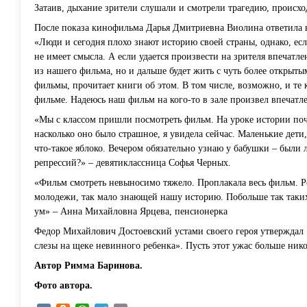
Затаив, дыхание зрители слушали и смотрели трагедию, происхо
После показа кинофильма Дарья Дмитриевна Виолина ответила н
«Люди и сегодня плохо знают историю своей страны, однако, есл
не имеет смысла. А если удается произвести на зрителя впечатлен
из нашего фильма, но и дальше будет жить с чуть более открыт
фильмы, прочитает книги об этом. В том числе, возможно, и те 
фильме. Надеюсь наш фильм на кого-то в зале произвел впечатл
«Мы с классом пришли посмотреть фильм. На уроке истории поч
насколько оно было страшное, я увидела сейчас. Маленькие дети,
что-такое яблоко. Вечером обязательно узнаю у бабушки – были 
репрессий?» – девятиклассница Софья Черных.
«Фильм смотреть невыносимо тяжело. Проплакала весь фильм. Р
молодежи, так мало знающей нашу историю. Побольше так таки
ум» – Анна Михайловна Ярцева, пенсионерка
Федор Михайлович Достоевский устами своего героя утверждал «
слезы на щеке невинного ребенка». Пусть этот ужас больше нико
Автор Римма Баринова.
Фото автора.