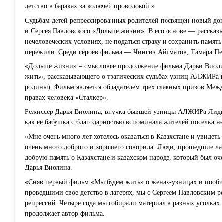
детство в бараках за колючей проволокой.»
Судьбам детей репрессированных родителей посвящен новый д
и Сергея Павловского «Дольше жизни». В его основе — рассказ
нечеловеческих условиях, не податься страху и сохранить память
пережили. Среди героев фильма — Чингиз Айтматов, Тамара Пе
«Дольше жизни» – смысловое продолжение фильма Дарьи Виоли
жить», рассказывающего о трагических судьбах узниц АЛЖИРа
родины). Фильм является обладателем трех главных призов Меж
правах человека «Сталкер».
Режиссер Дарья Виолина, внучка бывшей узницы АЛЖИРа Лиди
как ее бабушка с благодарностью вспоминала жителей поселка не
«Мне очень много лет хотелось оказаться в Казахстане и увидеть
очень много доброго и хорошего говорила. Люди, прошедшие лаг
добрую память о Казахстане и казахском народе, который был оч
Дарья Виолина.
«Сняв первый фильм «Мы будем жить» о женах-узницах и поо
проведшими свое детство в лагерях, мы с Сергеем Павловским р
репрессий. Четыре года мы собирали материал в разных уголках 
продолжает автор фильма.