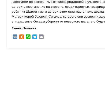
часто дети не воспринимают слова родителей и учителей, 
авторитетное мнение на стороне, среди взрослых товарище
ребят из Шатска таким авторитетом стал настоятель храма
Матери иерей Захария Сигалев, которого они воспринимают
эти духовные беседы уберегут от неверного шага, это буде
Елена Валеева
VK
Odnoklassniki
WhatsApp
Telegram
Email