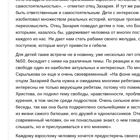
самостоятельностью», – отметил отец Захария. И тут же рас
быть ответственным и самостоятельным. Дети с интересом 
изобиловал множеством реальных историй, которые трогают
переосмыслить. Отец Захария поведал детям о том, что Бог
которыми, казалось бы, удерживает человека от многих по
каждого из нас. Не дает нам стать рабами своего желудка,
поступков, которые могут привести к гибели.
Для детей такие встречи не в новинку, уже несколько лет 
№50, беседует с ними на различные темы. По реакции и лиц
свободе один из наиболее актуальных и интересных. По 
Скрылькова он еще и очень своевременный: «На фоне нед
отцом Захарией была нужна и ожидаема многими ребятами
интересны не только верующим ребятам, потому что помим
Христова, он поднял тему свободы, нравственности, пробл
курения, в том числе среди подростков. Очень сильное впеч
беседы, так как она была подкреплено сильнейшими и за
из жизни самого батюшки, его друзей и одноклассников. О
современный человек, он не понаслышке знает, о чем говор
слышать, но и прислушиваться к его мнению».
Каждому взрослому человеку хочется предостеречь своего 