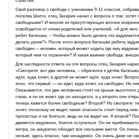
страстей.
Свой разговор о свободе с учениками 9-11 классов, собра
поселка Шатск, отец Захария начал с вопроса о том, хотят 
свободными? И многие из присутствующих вполне искренне 
освободится от опеки родителей или учителей. «А для чего
ребят батюшка, – Чтобы можно было делать что вздумается?
делать уроки?» После этого вопроса батюшки ребята задум
свободен – человек, который может ходить где ему вздумает
который чем-то ограничен? И какая важнее свобода: внешн
Для наглядности ответа на эти вопросы отец Захария нарис
«Смотрите, вот два человека, – обратился к детям батюшка.
идти, куда хочет, а другой не может идти, куда хочет. Вопр
ясно, что первый — он идет, куда хочет, он свободен. Но н
Оказывается, эти два человечка стоят на крыше высотного 
глаза, и он не знает, где он находится, а у второго они откр
теперь кажется более свободным? Второй? Но смотрите: пе
хочет, поскольку не видит, какая опасность стоит перед ни
пропастью и не бояться, ведь он не видит ее. А второй? По
движется медленно, боится оступиться. Он не приближаетс
метра, он аккуратно обходит все скользкие места. Он очен
нельзя, здесь опасно, там ненадежно. Он очень даже не св