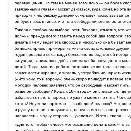
перемещения. Но тем не менее всем ясно — он более сво
завязанными глазами может двигаться, куда хочет, но эта 
приводит к неловкому движению, человек поскальзывается и
он будет весь в гипсе, и от его свободы ничего не останется
Говоря о свободном выборе, отец Захария, отметил, что ко
должны прежде всего ставить перед собой два вопроса: сво
думать к чему ведет эта свобода и насколько она бывает 
батюшка привел примеры из жизни своих школьных друзей, 
годов прошлого века, когда большинство родителей потеря
ситуации, занималось добыванием хлеба насущного и мал
детей. Тогда, многие ребята, потерявшие контроль взрослы
зависимости: курение, алкоголь, употребление наркотичес
(«Что хочу, то и ворочу») очень скоро приводит к потере вс
молодой человек заявляет, что он свободный и может пить, 
разве он свободен? Когда к 18-ти годам он спивается, где 
избавится от этого порока, но уже не может не пить. Челов
хотеть! Неужели наркоман — свободный человек? Нет, коне
и руки у него не в наручниках, но душа его связана грехов
направлены в одну сторону — уколоться. И эта неволя — х
«Для того, чтобы человек мог осознанно делать какой-то в
есть обладать основными признаками взрослого человека: 