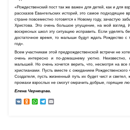
«Рождественский пост так же важен для детей, как и для в
рассказов Евангельских историй, это самое подходящее в
стране повсеместно готовятся к Новому году, зачастую за
Христова. Это очень большое упущение, на мой взгляд. 
воскресных школ эту ситуацию исправить. Если уделять 
достаточное время, то малыши будут ждать Рождество с 
год».
Всем участникам этой предрождественской встречи не хоте
очень интересно и по-домашнему уютно. Неизвестно, 
малышей. Но очень хочется верить, что, несмотря на все
христианами. Пусть вместе с ожиданием Рождественского ч
Создателя, пусть жизненный путь их будет чист и светел, 
промахи взрослых не смогут омрачить добрые, горящие лю
Елена Чернецова.
VK
Odnoklassniki
WhatsApp
Telegram
Email