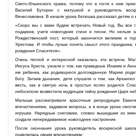
Свято-Ильинского храма, потому что в гости к ним при
Василий Буторин с матушкой и руководитель воск
Вячеславовна. В начале урока батюшка рассказал детям о 
«Скоро мы с вами будем встречать Новый год. Вы все го
подарков, учите новогодние стихи и песни. Но нельзя з
Рождественский пост, который закончится великим и то
Христова. И чтобы лучше понять смысл этого праздника,
рождения Спасителя».
Очень теплой и интересной оказалась эта встреча. М
Иисуса Христа, узнали о том, как праведные Иоаким и Анн
им ребенка, как родившуюся долгожданную Марию родит
Богу. Затаив дыхание, дети слушали о том, как Арханге
весть, как в святую ночь в простых яслях родился Спа
небосклоне возвестила мудрецам тайну рождения Царя неб
Малыши рассматривали красочные репродукции Еванге
впечатлениями, задавали вопросы, а в конце урока смогл
игрушки. Нарядные снеговики, словно вышедшие из зимн
создали непередаваемое новогоднее настроение.
После окончания урока руководитель воскресной школ
поделилась своим впечатлением: