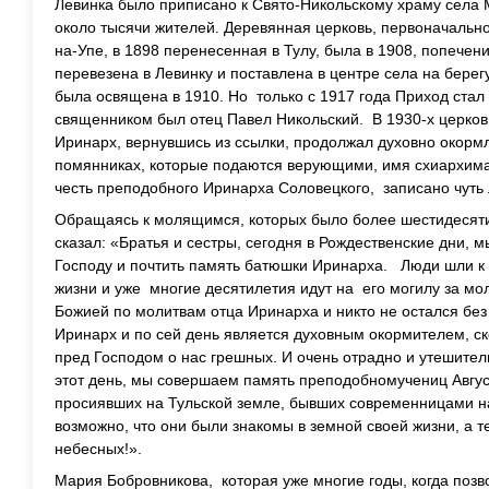
Левинка было приписано к Свято-Никольскому храму села М
около тысячи жителей. Деревянная церковь, первоначально
на-Упе, в 1898 перенесенная в Тулу, была в 1908, попече
перевезена в Левинку и поставлена в центре села на берег
была освящена в 1910. Но только с 1917 года Приход ста
священником был отец Павел Никольский. В 1930-х церковь
Иринарх, вернувшись из ссылки, продолжал духовно окормля
помянниках, которые подаются верующими, имя схиархима
честь преподобного Иринарха Соловецкого, записано чуть 
Обращаясь к молящимся, которых было более шестидесяти
сказал: «Братья и сестры, сегодня в Рождественские дни, 
Господу и почтить память батюшки Иринарха. Люди шли к
жизни и уже многие десятилетия идут на его могилу за 
Божией по молитвам отца Иринарха и никто не остался без
Иринарх и по сей день является духовным окормителем, 
пред Господом о нас грешных. И очень отрадно и утешитель
этот день, мы совершаем память преподобномучениц Авгу
просиявших на Тульской земле, бывших современницами 
возможно, что они были знакомы в земной своей жизни, а 
небесных!».
Мария Бобровникова, которая уже многие годы, когда позво