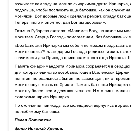
возжигает лампаду на могиле схиархимандрита Иринарха, с
подольше, чтобы послужить еще батюшке, как он служит н
могилкой. Вот добрые люди сделали ремонт, ограду батюш
Теперь чисто и опрятно, дай Бог им здоровья».
Татьяна Губарева сказала: «Молимся Богу, но какие мы мол
молитвам Старца Господь помогает нам, без батюшкиных м
«Без батюшки Иринарха мы себе и не можем представить жи
молитвенника?! Благодарим Господа родиться и жить в это
значимости для Прихода приснопамятного отца Иринаха 
Память схиархимандрита Иринарха сохраняется в сердцах
для которых единство всеобъемлющей Вселенской Церкви 
понятия, но реальность бытия, не зависящая, ни от времен
молитвенную жизнь во Христе. Память батюшки Иринарха с
молитву более шести десятков человек. И это лишь малая 
схиархимандрита Иринарха.
По окончании панихиды все молящиеся вернулись в храм,
по любимому батюшке.
Павел Потюпкин.
фото Николай Хренов.