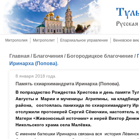
Митрополия
Митрополит
Епархиальное управление
Веневское вик
Главная
/
Благочиния
/
Богородицкое благочиние
/
Иринарха (Попова).
8 января 2018 года.
Память схиархимандрита Иринарха (Попова).
В попразднство Рождества Христова и день памяти Т
Августы и Марии и мученицы Агрипины, на кладбище 
района, состоялась панихида по схиархимандриту Ир
отслужили протоиерей Сергий Сёмочкин, настоятель х
Матери «Живоносный источник» и иерей Виктор Денеж
Никольского храма села Малёвка.
С именем батюшки Иринарха связана вся история Лёвинско