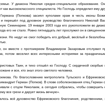
семье. У диакона Николая средне-специальное образование. Он
т как высококлассного специалиста. Но Господь определил ему дру
Германа (Попкова) засиял куполами храм в честь иконы Бож
и перешёл под духовное руководство благочинного Николай Вас
вную Семинарию. 19 января 2003 года его рукоположили во диако
ода его не стало. Ровно пятнадцать лет прослужил он в священном
зни. Но недуг не смог победить его добрый, весёлый и беззлобны
стью.
ни, он вместе с протоиереем Владимиром Захаровым отслужил п
а, потом веселил всех интересными историями за праздничным
Христовых Таин, и тихо отошёл ко Господу. С сердечной скорбью
жане и все, кто знал этого светлого человека.
ремова. По благословению митрополита Тульского и Ефремовско
имандрит Герман (Попков). В слове соболезнования отец Герман с
ривали с отцом Николаем, а сегодня собрались, чтобы совершить
ему все грехи и дарует жизнь вечную».
лось всё духовенство Ефремовского благочиния, родственники,