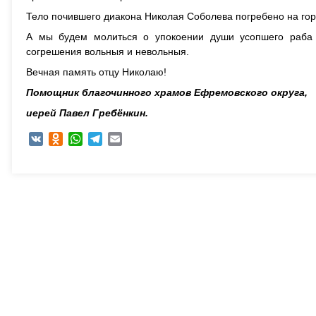
Тело почившего диакона Николая Соболева погребено на го
А мы будем молиться о упокоении души усопшего раба 
согрешения вольныя и невольныя.
Вечная память отцу Николаю!
Помощник благочинного храмов Ефремовского округа,
иерей Павел Гребёнкин.
VK
Odnoklassniki
WhatsApp
Telegram
Email