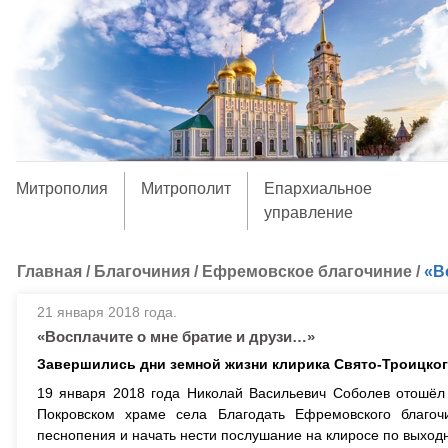
Митрополия
Митрополит
Епархиальное
управление
Главная
/
Благочиния
/
Ефремовское благочиние
/
«В
21 января 2018 года.
«Восплачите о мне братие и друзи…»
Завершились дни земной жизни клирика Свято-Троицког
19 января 2018 года Николай Васильевич Соболев отошёл 
Покровском храме села Благодать Ефремовского благоч
песнопения и начать нести послушание на клиросе по выхо