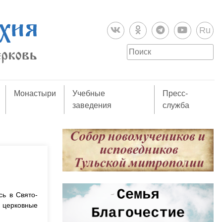
Ru
Монастыри
Учебные
Пресс-
заведения
служба
сь в Свято-
 церковные