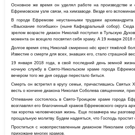
Основное же время он уделял работе на производстве и 
Ефремовском узле связи, на химзаводе. Везде его вспоминаю
В городе Ефремове неустанными трудами архимандрита 
«Взыскание погибших» (ныне Кафедральный собор). Сюда 
зрелом возрасте диакон Николай поступил в Тульскую Духо
момента он всецело посвятил себя храму. А 19 января 2018 г
Долгое время отец Николай смиренно нёс крест тяжёлой боле
Известие о смерти для всех, знавших его, стало страшной ве
19 января 2018 года, в свой последний день земной жиз
ночную службу в Свято-Никольском храме города Ефремов
вечером того же дня сердце перестало биться.
Смерть он встретил в кругу семьи, причастившись Святых 
весть о кончине диакона Николая Соболева священники, прихо
Отпевание состоялось в Свято-Троицком храме города Еф
возглавлял его благочинный храмов Ефремовского округа арх
так коротка человеческая жизнь. Еще позавчера мы разгова
прощальную молитву. Будем надеяться, что Господь простит 
Проститься с новопреставленным диаконом Николаем собра
прихожане многих храмов.