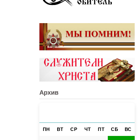
Архив
АВГУСТ 2026
«
»
ПН
ВТ
СР
ЧТ
ПТ
СБ
ВС