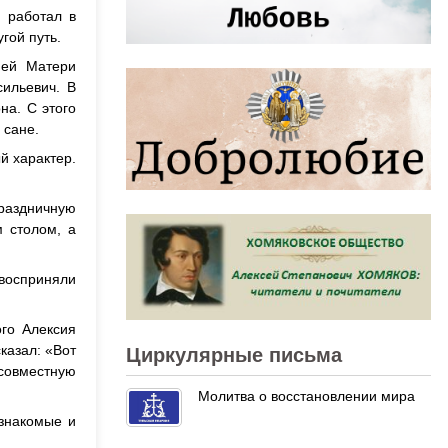
 работал в
гой путь.
ией Матери
ильевич. В
на. С этого
 сане.
й характер.
раздничную
 столом, а
 восприняли
го Алексия
казал: «Вот
Циркулярные письма
 совместную
Молитва о восстановлении мира
 знакомые и