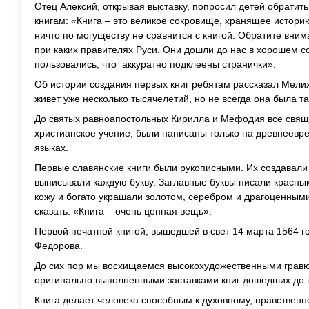
Отец Алексий, открывая выставку, попросил детей обратит
книгам: «Книга – это великое сокровище, хранящее истори
ничто по могуществу не сравнится с книгой. Обратите внима
при каких правителях Руси. Они дошли до нас в хорошем с
пользовались, что аккуратно подклеены странички».
Об истории создания первых книг ребятам рассказал Мели
живет уже несколько тысячелетий, но не всегда она была та
До святых равноапостольных Кирилла и Мефодия все свящ
христианское уче­ние, были написаны только на древнеевр
языках.
Первые славянские книги бы­ли рукописными. Их создавали
выписывали каждую букву. Заглавные буквы писали крас­ны
кожу и богато украшали золотом, сереб­ром и
драгоценным
сказать: «Книга – очень ценная вещь».
Первой печатной книгой, вышедшей в свет 14 марта 1564 г
Федорова.
До сих пор мы восхи­щаемся высокохудожественными грав
оригинально выполненными заставками книг дошедших до на
Книга делает человека способным к духовному, нравствен