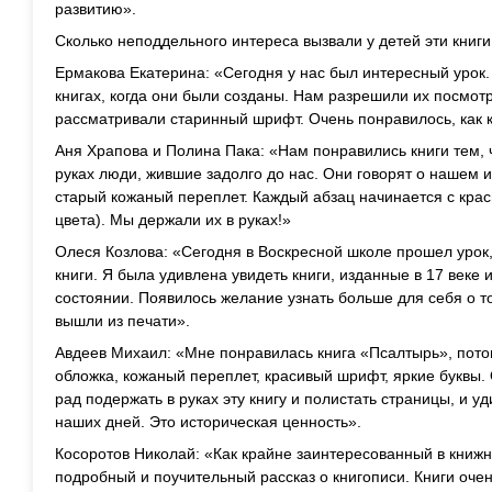
развитию».
Сколько неподдельного интереса вызвали у детей эти книги
Ермакова Екатерина: «Сегодня у нас был интересный урок.
книгах, когда они были созданы. Нам разрешили их посмот
рассматривали старинный шрифт. Очень понравилось, как к
Аня Храпова и Полина Пака: «Нам понравились книги тем, ч
руках люди, жившие задолго до нас. Они говорят о нашем 
старый кожаный переплет. Каждый абзац начинается с крас
цвета). Мы держали их в руках!»
Олеся Козлова: «Сегодня в Воскресной школе прошел уро
книги. Я была удивлена увидеть книги, изданные в 17 веке
состоянии. Появилось желание узнать больше для себя о то
вышли из печати».
Авдеев Михаил: «Мне понравилась книга «Псалтырь», потом
обложка, кожаный переплет, красивый шрифт, яркие буквы.
рад подержать в руках эту книгу и полистать страницы, и у
наших дней. Это историческая ценность».
Косоротов Николай: «Как крайне заинтересованный в книжн
подробный и поучительный рассказ о книгописи. Книги оче