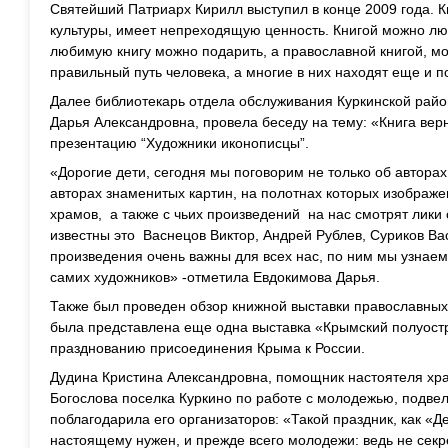
Святейший Патриарх Кирилл выступил в конце 2009 года. К
культуры, имеет непреходящую ценность. Книгой можно лю
любимую книгу можно подарить, а православной книгой, мо
правильный путь человека, а многие в них находят еще и п
Далее библиотекарь отдела обслуживания Куркинской райо
Дарья Александровна, провела беседу на тему: «Книга верн
презентацию “Художники иконописцы”.
«Дорогие дети, сегодня мы поговорим не только об авторах
авторах знаменитых картин, на полотнах которых изображ
храмов, а также с чьих произведений на нас смотрят лики
известны это Васнецов Виктор, Андрей Рублев, Суриков Ва
произведения очень важны для всех нас, по ним мы узнаем
самих художников» -отметила Евдокимова Дарья.
Также был проведен обзор книжной выставки православны
была представлена еще одна выставка «Крымский полуост
празднованию присоединения Крыма к России.
Дудина Кристина Александровна, помощник настоятеля хр
Богослова поселка Куркино по работе с молодежью, подвел
поблагодарила его организаторов: «Такой праздник, как «Д
настоящему нужен, и прежде всего молодежи: ведь не секре