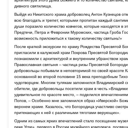
архитектура этого Дома Божиего и то количество святынь, 
дивного святилища.
Выйдя из Никитского храма доброволец Антон Кузнецов от
всю благодать и трепет, которыми пропитан каждый сантим
души поразило количество ковчегов, которые находятся в 
Предтечи, Петра и Февронии Муромских, частица Гроба Гос
возможность приложиться к такому количеству святынь!»
После краткой экскурсии по храму Рождества Пресвятой 
пригласили в калужский храм Покрова Пресвятой Богородиц
познакомили с архитектурой и внутренним убранством храм
Православная святыня – частица ризы Пресвятой Богородиц
добровольцы побывали в неповторимой по своей красоте К
основанной во второй половине 15 века преподобным Тих
чудотворцем. Многим тулякам запомнился Владимирский ск
обители, где добровольцы посетили храм в честь «Владим
удивительное по красоте место, – поделился впечатления
Попов, – Особенно мне запомнился образ «Иверской» Божи
верхнем храме. Казалось, что Богородица участливо смотр
притекающих к ней с различными тяготами верующих».
Одним из самых ярких впечатлений стало посещение музе
реке Угре», первого в России музейного комплекса, посвя