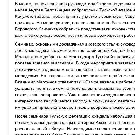
В марте, по приглашению руководителя Отдела по делам 
иерея Андрея Беловинцева добровольцы Тульской епархии
Калужской земле, чтобы принять участие в семинаре «Сов
прихода». На мероприятии, организованном по благослове
Боровского Климента собрались представители духовенств
важно было узнать особенности и новые возможности раб
Семинар, основными докладчиками которого стали: руково
делам молодежи Калужской митрополии иерей Андрей Бело
Молодежного добровольческого центра Тульской епархии 
полезен всем его участникам. В ходе мероприятия завязал
докладчикам задавали много вопросов, пытаясь выяснить 
молодежью. На вопрос о том, что же помогает в работе с
Владимир Мартынов ответил так: «Самое важное в работе 
услышать, понять, в чем-то помочь. Быть близким, во всей п
секрет, главное правило!» Участники встречи задавали воп
интересовало как общаются молодые люди, какую деятельно
им удается привлекать сверстников в добровольческое дви
После семинара Тульскую делегацию ожидала небольшая эк
познакомились добровольцы стал храм Рождества Пресвято
расположенный в Калуге. Неизгладимое впечатление на м