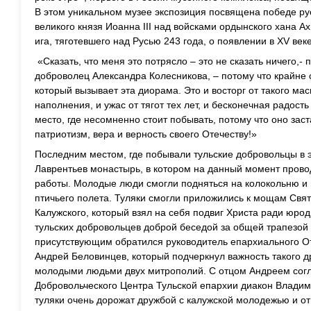
В этом уникальном музее экспозиция посвящена победе р
великого князя Иоанна III над войсками ордынского хана Ах
ига, тяготевшего над Русью 243 года, о появлении в XV век
«Сказать, что меня это потрясло – это не сказать ничего,-
доброволец Александра Колесникова, – потому что крайне 
который вызывает эта диорама. Это и восторг от такого ма
наполнения, и ужас от тягот тех лет, и бесконечная радост
место, где несомненно стоит побывать, потому что оно заст
патриотизм, вера и верность своего Отечеству!»
Последним местом, где побывали тульские добровольцы в э
Лаврентьев монастырь, в котором на данный момент пров
работы. Молодые люди смогли подняться на колокольню и в
птичьего полета. Туляки смогли приложились к мощам Свя
Калужского, который взял на себя подвиг Христа ради юро
тульских добровольцев доброй беседой за общей трапезой с
присутствующим обратился руководитель епархиального О
Андрей Беловинцев, который подчеркнул важность такого 
молодыми людьми двух митрополий. С отцом Андреем согл
Добровольческого Центра Тульской епархии диакон Владим
туляки очень дорожат дружбой с калужской молодежью и от