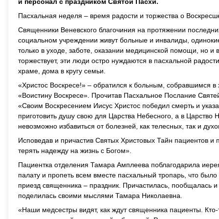
и персонал с праздником Святой Пасхи.
Пасхальная неделя – время радости и торжества о Воскресш
Священники Веневского благочиния на протяжении последних
социальном учреждении живут больные и инвалиды, одинокие
только в уходе, заботе, оказании медицинской помощи, но и 
торжествует, эти люди остро нуждаются в пасхальной радости
храме, дома в кругу семьи.
«Христос Воскресе!» – обратился к больным, собравшимся в 
«Воистину Воскресе». Прочитав Пасхальное Послание Святей
«Своим Воскресением Иисус Христос победил смерть и указал
приготовить душу свою для Царства Небесного, а в Царство Н
невозможно избавиться от болезней, как телесных, так и ду
Исповедав и причастив Святых Христовых Тайн пациентов и 
терять надежду на жизнь с Богом».
Пациентка отделения Тамара Амплеева поблагодарила иерея
палату и пропеть всем вместе пасхальный тропарь, что было
приезд священника – праздник. Причастилась, пообщалась и с
поделилась своими мыслями Тамара Николаевна.
«Наши медсестры видят, как ждут священника пациенты. Кто-т