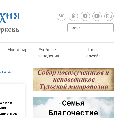
Ru
Монастыри
Учебные
Пресс-
заведения
служба
ртога
адимир
ина
пациентов