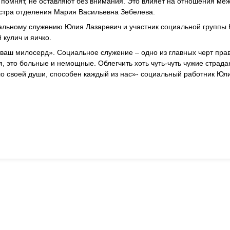
 помнят, не оставляют без внимания. Это влияет на отношения ме
тра отделения Мария Васильевна Зебелева.
иальному служению Юлия Лазаревич и участник социальной группы
кулич и яичко.
 ваш милосерд». Социальное служение – одно из главных черт пра
я, это больные и немощные. Облегчить хоть чуть-чуть чужие страда
ло своей души, способен каждый из нас»- социальный работник Юл