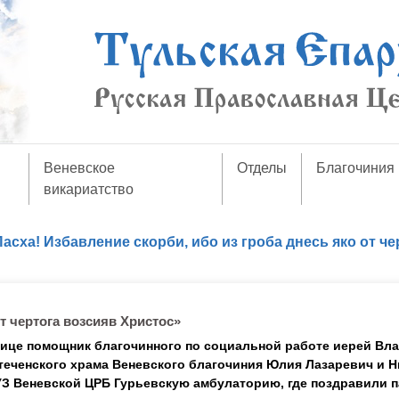
Веневское
Отделы
Благочиния
викариатство
Пасха! Избавление скорби, ибо из гроба днесь яко от че
от чертога возсияв Христос»
ице помощник благочинного по социальной работе
иерей Вл
теченского храма Веневского благочиния Юлия Лазаревич и Н
З Веневской ЦРБ Гурьевскую амбулаторию, где поздравили 