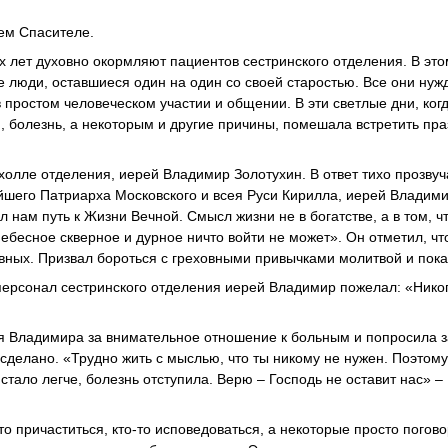
ем Спасителе.
 лет духовно окормляют пациентов сестринского отделения. В это
 люди, оставшиеся один на один со своей старостью. Все они нуж
в простом человеческом участии и общении. В эти светлые дни, ког
, болезнь, а некоторым и другие причины, помешала встретить пра
холле отделения, иерей Владимир Золотухин. В ответ тихо прозву
шего Патриарха Московского и всея Руси Кирилла, иерей Владими
 нам путь к Жизни Вечной. Смысл жизни не в богатстве, а в том, ч
ебесное скверное и дурное ничто войти не может». Он отметил, чт
ховных. Призвал бороться с греховными привычками молитвой и пок
персонал сестринского отделения иерей Владимир пожелал: «Нико
 Владимира за внимательное отношение к больным и попросила з
 сделано. «Трудно жить с мыслью, что ты никому не нужен. Поэтом
тало легче, болезнь отступила. Верю – Господь не оставит нас» –
о причаститься, кто-то исповедоваться, а некоторые просто погово