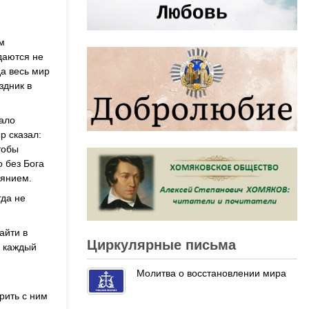
м
даются не
да весь мир
здник в
чало
р сказал:
тобы
о без Бога
аянием.
гда не
айти в
Циркулярные письма
у каждый
Молитва о восстановлении мира
рить с ним