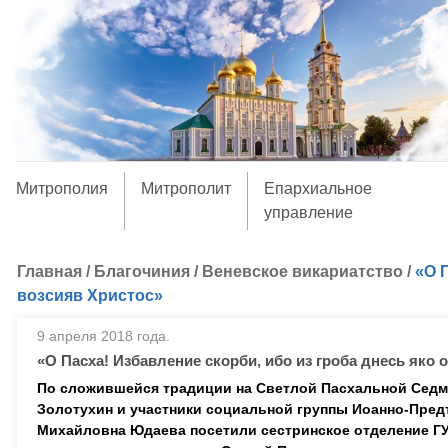
Митрополия
Митрополит
Епархиальное
управление
Главная
/
Благочиния
/
Веневское викариатство
/
«О 
возсияв Христос»
9 апреля 2018 года.
«О Пасха! Избавление скорби, ибо из гроба днесь яко 
По сложившейся традиции на Светлой Пасхальной Седм
Золотухин и участники социальной группы Иоанно-Пред
Михайловна Юдаева посетили сестринское отделение ГУ