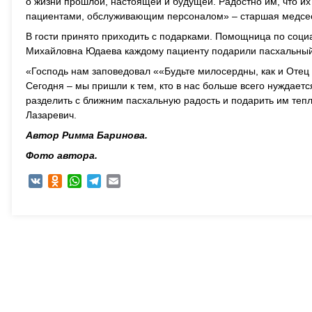
о жизни прошлой, настоящей и будущей. Радостно им, что их
пациентами, обслуживающим персоналом» – старшая медсес
В гости принято приходить с подарками. Помощница по соц
Михайловна Юдаева каждому пациенту подарили пасхальный 
«Господь нам заповедовал ««Будьте милосердны, как и Отец
Сегодня – мы пришли к тем, кто в нас больше всего нуждаетс
разделить с ближним пасхальную радость и подарить им теп
Лазаревич.
Автор Римма Баринова.
Фото автора.
VK
Odnoklassniki
WhatsApp
Telegram
Email