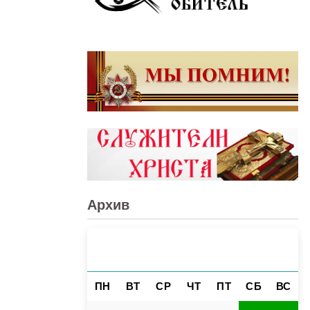
Архив
АВГУСТ 2026
«
»
ПН
ВТ
СР
ЧТ
ПТ
СБ
ВС