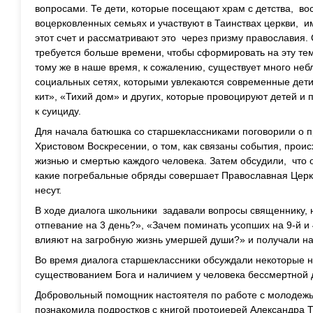
вопросами. Те дети, которые посещают храм с детства, во
воцерковленных семьях и участвуют в Таинствах церкви, 
этот счет и рассматривают это через призму православия.
требуется больше времени, чтобы сформировать на эту те
тому же в наше время, к сожалению, существует много неб
социальных сетях, которыми увлекаются современные дети
кит», «Тихий дом» и других, которые провоцируют детей и
к суициду.
Для начала батюшка со старшеклассниками поговорили о п
Христовом Воскресении, о том, как связаны события, прои
жизнью и смертью каждого человека. Затем обсудили, что 
какие погребальные обряды совершает Православная Церко
несут.
В ходе диалога школьники задавали вопросы священнику,
отпевание на 3 день?», «Зачем поминать усопших на 9-й и
влияют на загробную жизнь умершей души?» и получали на
Во время диалога старшеклассники обсуждали некоторые н
существованием Бога и наличием у человека бессмертной 
Добровольный помощник настоятеля по работе с молодеж
познакомила подростков с книгой протоиерей Александра 