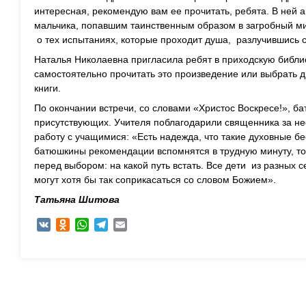
интересная, рекомендую вам ее прочитать, ребята. В ней 
мальчика, попавшим таинственным образом в загробный мир
о тех испытаниях, которые проходит душа, разлучившись с
Наталья Николаевна пригласила ребят в приходскую библио
самостоятельно прочитать это произведение или выбрать
книги.
По окончании встречи, со словами «Христос Воскресе!», б
присутствующих. Учителя поблагодарили священника за н
работу с учащимися: «Есть надежда, что такие духовные б
батюшкины рекомендации вспомнятся в трудную минуту, тог
перед выбором: на какой путь встать. Все дети из разных с
могут хотя бы так соприкасаться со словом Божием».
Татьяна Шитова
VK
Odnoklassniki
WhatsApp
Telegram
Email