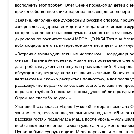
восполнить этот пробел, Олег Сенин познакомил детей с ег
прочел собственное стихотворение, посвященное дочери.
Занятие, наполненное духоносным русским словом, прошло
завершилось одариванием детей и педагогов книгами и жур
которая заставляет человека думать и меняться к лучшему
директора по воспитательной МБОУ ЦО №54 Татьяна Алек
поблагодарила его за интересное занятие, а дети откликн
«Встреча с таким удивительным человеком – неординарное
считает Татьяна Алексеевна, – занятие, проведенное Оле
дает ребятам духовную пищу для размышлений. Я уверена,
обсуждать эту встречу, делиться впечатлениями. Конечно, 
человеком им сложно раскрыться полностью, а вот после ур
расскажут, что поразило их больше всего. Это занятие про
поражает глубиной познания гостем духовной литературы и
Огромное спасибо за урок!»
Ученице 8 «а» класса Марие Тучковой, которая помогала 
занятия, оно, несомненно, запомниться надолго. «Я много
рассказа гостя,- поделилась Маша после урока, – услышал
необычном исполнении. Также я узнала, что у моего люби
Пушкина была супруга и дети. Меня поразило, что наш гость