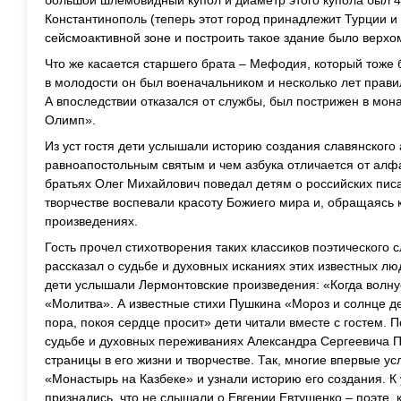
большой шлемовидный купол и диаметр этого купола был 40
Константинополь (теперь этот город принадлежит Турции и
сейсмоактивной зоне и построить такое здание было верхо
Что же касается старшего брата – Мефодия, который тоже
в молодости он был военачальником и несколько лет прав
А впоследствии отказался от службы, был пострижен в мона
Олимп».
Из уст гостя дети услышали историю создания славянского
равноапостольным святым и чем азбука отличается от алфа
братьях Олег Михайлович поведал детям о российских писа
творчестве воспевали красоту Божиего мира и, обращаясь к
произведениях.
Гость прочел стихотворения таких классиков поэтического 
рассказал о судьбе и духовных исканиях этих известных л
дети услышали Лермонтовские произведения: «Когда волн
«Молитва». А известные стихи Пушкина «Мороз и солнце д
пора, покоя сердце просит» дети читали вместе с гостем.
судьбе и духовных переживаниях Александра Сергеевича 
страницы в его жизни и творчестве. Так, многие впервые у
«Монастырь на Казбеке» и узнали историю его создания. К
признались, что не слышали о Евгении Евтушенко – поэте,