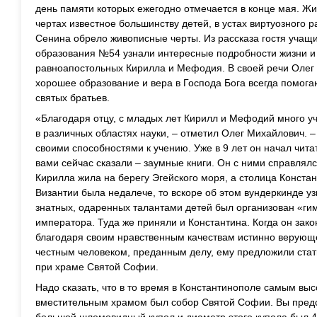
день памяти которых ежегодно отмечается в конце мая. Жи
чертах известное большинству детей, в устах виртуозного 
Сенина обрело живописные черты. Из рассказа гостя учащие
образования №54 узнали интересные подробности жизни и 
равноапостольных Кирилла и Мефодия. В своей речи Олег 
хорошее образование и вера в Господа Бога всегда помогаю
святых братьев.
«Благодаря отцу, с младых лет Кирилл и Мефодий много у
в различных областях науки, – отметил Олег Михайлович.
своими способностями к учению. Уже в 9 лет он начал читат
вами сейчас сказали – заумные книги. Он с ними справлялся
Кирилла жила на берегу Эгейского моря, а столица Конста
Византии была недалече, то вскоре об этом вундеркинде уз
знатных, одаренных талантами детей был организован «гим
императора. Туда же приняли и Константина. Когда он зако
благодаря своим нравственным качествам истинно верующе
честным человеком, преданным делу, ему предложили стат
при храме Святой Софии.
Надо сказать, что в то время в Константинополе самым в
вместительным храмом был собор Святой Софии. Вы предс