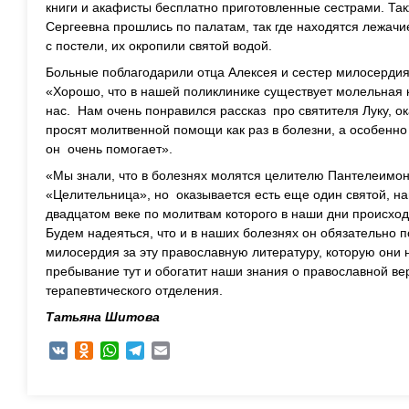
книги и акафисты бесплатно приготовленные сестрами. Так
Сергеевна прошлись по палатам, так где находятся лежачи
с постели, их окропили святой водой.
Больные поблагодарили отца Алексея и сестер милосердия
«Хорошо, что в нашей поликлинике существует молельная к
нас. Нам очень понравился рассказ про святителя Луку, о
просят молитвенной помощи как раз в болезни, а особенно 
он очень помогает».
«Мы знали, что в болезнях молятся целителю Пантелеимо
«Целительница», но оказывается есть еще один святой, н
двадцатом веке по молитвам которого в наши дни происход
Будем надеяться, что и в наших болезнях он обязательно 
милосердия за эту православную литературу, которую они 
пребывание тут и обогатит наши знания о православной ве
терапевтического отделения.
Татьяна Шитова
VK
Odnoklassniki
WhatsApp
Telegram
Email