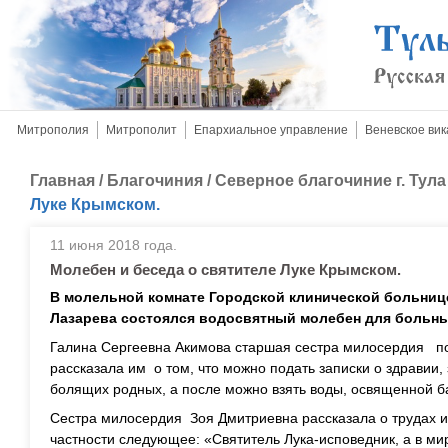
Митрополия
Митрополит
Епархиальное управление
Веневское вик
Главная
/
Благочиния
/
Северное благочиние г. Тула
Луке Крымском.
11 июня 2018 года.
Молебен и беседа о святителе Луке Крымском.
В молельной комнате Городской клинической больнице
Лазарева состоялся водосвятный молебен для больны
Галина Сергеевна Акимова старшая сестра милосердия по
рассказала им о том, что можно подать записки о здравии,
болящих родных, а после можно взять воды, освященной 
Сестра милосердия Зоя Дмитриевна рассказала о трудах и 
частности следующее: «Святитель Лука-исповедник, а в м