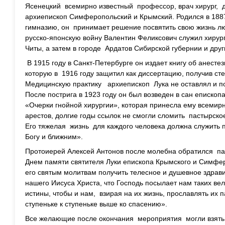
Ясенецкий всемирно известный профессор, врач хирург, д
архиепископ Симферопольский и Крымский. Родился в 1887
гимназию, он принимает решение посвятить свою жизнь л
русско-японскую войну Валентин Феликсович служил хирур
Читы, а затем в городе Ардатов Сибирской губернии и друг
В 1915 году в Санкт-Петербурге он издает книгу об анест
которую в 1916 году защитил как диссертацию, получив ст
Медицинскую практику архиепископ Лука не оставлял и п
После пострига в 1923 году он был возведен в сан епископ
«Очерки гнойной хирургии», которая принесла ему всемирн
арестов, долгие годы ссылок не смогли сломить пастырско
Его тяжелая жизнь для каждого человека должна служить
Богу и ближним».
Протоиерей Алексей Антонов после молебна обратился па
Днем памяти святителя Луки епископа Крымского и Симфе
его святым молитвам получить телесное и душевное здрав
нашего Иисуса Христа, что Господь посылает нам таких ве
истины, чтобы и нам, взирая на их жизнь, прославлять их п
ступеньке к ступеньке выше ко спасению».
Все желающие после окончания мероприятия могли взят