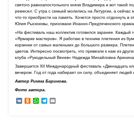
святого равноапостольного князя Владимира и вот такой п
ремесел. С утра с семьей молились на Литургии, а сейчас
что-то приобрести на память. Хочется просто отдохнуть в 
Юлия Рысюковы, прихожане Иоанно-Предтеченского храма
«На фестиваль наш коллектив готовился заранее. Каждый 
«Ярмарке мастеров». Я работаю в технике плетения из бу
корзинки от самых маленьких до большого размера. Плетен
цветов. Интересно посмотреть, что привезли к нам из друг
клуба «Рукодельный Венев» Надежда Михайловна Аринина
Завершится XII Международный фестиваль «Двенадцать кл
вечером. Год от года набирает он силу, объединяет людей 
Автор Римма Баринова.
Фото автора.
VK
Odnoklassniki
WhatsApp
Telegram
Email