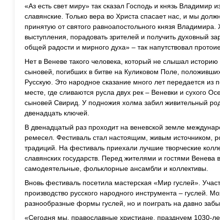
«Аз есть свет миру» так сказал Господь и князь Владимир 
славянские. Только вера во Христа спасает нас, и мы долж
принятую от святого равноапостольного князя Владимира.
выступления, порадовать зрителей и получить духовный з
общей радости и мирного духа» – так напутствовал протои
Нет в Веневе такого человека, который не слышал историю
сыновей, погибших в битве на Куликовом Поле, положивших
Русскую. Это народное сказание много лет передается из 
месте, где сливаются русла двух рек – Веневки и сухого Ос
сыновей Свирид. У подножия холма забил живительный род
двенадцать ключей.
В двенадцатый раз проходит на веневской земле междуна
ремесел. Фестиваль стал настоящим, живым источником, 
традиций. На фестиваль приехали лучшие творческие колле
славянских государств. Перед жителями и гостями Венева
самодеятельные, фольклорные ансамбли и коллективы.
Вновь фестиваль посетила мастерская «Мир гуслей». Учас
производство русского народного инструмента – гуслей. Мо
разнообразные формы гуслей, но и поиграть на давно забы
«Сегодня мы, православные христиане, празднуем 1030-ле