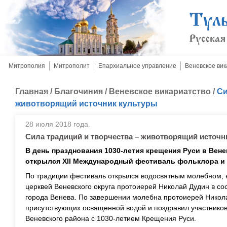
Митрополия
Митрополит
Епархиальное управление
Веневское вик
Главная
/
Благочиния
/
Веневское викариатство
/
Си
животворящий источник культуры
28 июля 2018 года.
Сила традиций и творчества – животворящий источн
В день празднования 1030-летия крещения Руси в Вен
открылся XII Международный фестиваль фольклора и 
По традиции фестиваль открылся водосвятным молебном, 
церквей Веневского округа протоиерей Николай Дудин в со
города Венева. По завершении молебна протоиерей Никол
присутствующих освященной водой и поздравил участников
Веневского района с 1030-летием Крещения Руси.