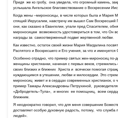
Придя же ко гробу, она увидела, что огромный камень, зак
услышала Ангельское благовествование о Воскресении Иис
Когда жены –мироносицы, в числе которых была и Мария М
спящий Иерусалим, навстречу им вышел Сам Воскресший Го
они, как сказано в Евангелии, упали пред Спасителем, обн
мироносицам возможность удостовериться в том, что Он во
награды за самоотверженный подвиг жертвенной любви.
Как известно, остаток своей жизни Мария Магдалина посвя
Распятого и Воскресшего и Его учения, за что и именуетс
Особенно отрадно, что пример святых жен-мироносиц по-д
женщины христианки, начиная с первых веков, стремились 
своих близких и ближних Христа и всячески помогая стр
нуждающимся в утешении, любви и милосердии. Это стрем
мироносиц живет и в сердцах современных христианок, о 
пример Тамары Александровны Петрухиной, руководителя
«Добродетель–Тула», и многих ее помощниц, всем сердц
ближним.
Я неоднократно говорил, что для меня совершение Божест
доставляет особую духовную радость, потому, что служба 
людей».