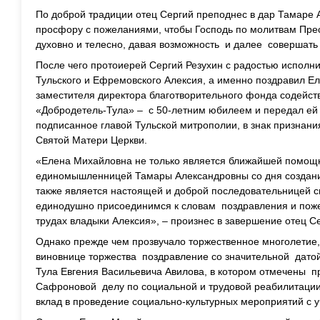
По доброй традиции отец Сергий преподнес в дар Тамаре
просфору с пожеланиями, чтобы Господь по молитвам Пре
духовно и телесно, давая возможность и далее совершать
После чего протоиерей Сергий Резухин с радостью исполн
Тульского и Ефремовского Алексия, а именно поздравил 
заместителя директора благотворительного фонда содейс
«Добродетель-Тула» – с 50-летним юбилеем и передал ей
подписанное главой Тульской митрополии, в знак признани
Святой Матери Церкви.
«Елена Михайловна не только является ближайшей помощн
единомышленницей Тамары Александровны со дня создан
также является настоящей и доброй последовательницей с
единодушно присоединимся к словам поздравления и пож
трудах владыки Алексия», – произнес в завершение отец С
Однако прежде чем прозвучало торжественное многолетие
виновнице торжества поздравление со значительной дато
Тула Евгения Васильевича Авилова, в котором отмечены 
Сафроновой делу по социальной и трудовой реабилитаци
вклад в проведение социально-культурных мероприятий с у