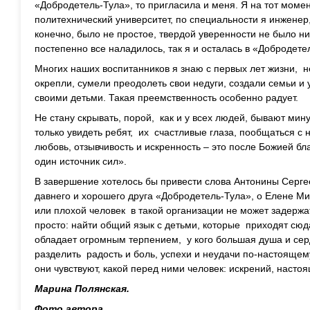
«Добродетель-Тула», то пригласила и меня. Я на тот моме
политехнический университет, по специальности я инженер
конечно, было не простое, твердой уверенности не было ни 
постепенно все наладилось, так я и осталась в «Добродете
Многих наших воспитанников я знаю с первых лет жизни, 
окрепли, сумели преодолеть свои недуги, создали семьи и у
своими детьми. Такая преемственность особенно радует.
Не стану скрывать, порой, как и у всех людей, бывают мину
только увидеть ребят, их счастливые глаза, пообщаться с н
любовь, отзывчивость и искренность – это после Божией б
один источник сил».
В завершение хотелось бы привести слова Антонины Серг
давнего и хорошего друга «Добродетель-Тула», о Елене 
или плохой человек в такой организации не может задержа
просто: найти общий язык с детьми, которые приходят сюда,
обладает огромным терпением, у кого большая душа и сер
разделить радость и боль, успехи и неудачи по-настояще
они чувствуют, какой перед ними человек: искрений, насто
Марина Полянская.
Фото автора.