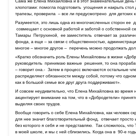
Сама же Елена Михайловна и в этот знаменательный день
хлопотами: помогла подготовить угощения и накрыть стол
трапезы, проверила – все ли предусмотрено для детских ко
Разумеется, это лишь одна из многочисленных сторон ее д
совмещает с основной работой и заботой о собственной с
Тамары Петрухиной, ее заместитель отвечает за различн
фонда, а еще – за связи с общественностью, администрац
многое – многое другое – перечень можно продолжать дол
«Кратко обозначить роль Елены Михайловны в жизни «Добро
руководитель принимаю важные решения, то она прорабат
– говорит она.- Затем в процесс включаются остальные чл
распределяют обязанности между собой, потому что одном
как в большой семье все друг друга поддерживают».
И совсем неудивительно, что Елена Михайловна во время 
акцентирует внимание на том, что в «Добродетели» принято
выделяя своих трудов.
Вообще говорить о себе Елена Михайловна, как человек скр
для нее значит благотворительный фонд, отвечает просто и
без которого я себя и не представляю. Так сложилось, чт
в моей школе, и мы с ней сблизились. Когда она в 90-е го