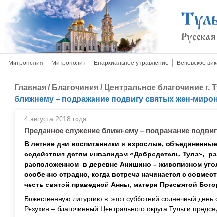
Митрополия
Митрополит
Епархиальное управление
Веневское вик
Главная
/
Благочиния
/
Центральное благочиние г. 
ближнему – подражание подвигу святых жен-миро
4 августа 2018 года.
Преданное служение ближнему – подражание подвиг
В летние дни воспитанники и взрослые, объединенны
содействия детям-инвалидам «Добродетель-Тула», ра
расположенном в деревне Анишино – живописном уго
особенно отрадно, когда встреча начинается с совме
честь святой праведной Анны, матери Пресвятой Бог
Божественную литургию в этот субботний солнечный день
Резухин – благочинный Центрального округа Тулы и предс