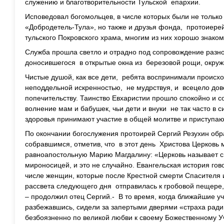
служению и благотворительности Тульской епархии.
Исповедовал богомольцев, в числе которых были не только
«Добродетель-Тула», но также и друзья фонда, протоиере
тульского Покровского храма, многим из них хорошо знако
Служба прошла светло и отрадно под сопровождение разно
доносившегося в открытые окна из березовой рощи, окр
Чистые душой, как все дети, ребята воспринимали происх
неподдельной искренностью, не мудрствуя, и всецело дов
попечительству. Таинство Евхаристии прошло спокойно и с
волнение мам и бабушек, чьи дети и внуки не так часто в
здоровья принимают участие в общей молитве и приступаю
По окончании богослужения протоирей Сергий Резухин обр
собравшимся, отметив, что в этот день Христова Церковь
равноапостольную Марию Магдалину: «Церковь называет 
мироносицей, и это не случайно. Евангельская история го
числе женщин, которые после Крестной смерти Спасителя и
рассвета следующего дня отправилась к гробовой пещере,
– продолжил отец Сергий.- В то время, когда ближайшие у
разбежавшись, сидели за запертыми дверями «страха рад
безбоязненно по великой любви к своему Божественному У