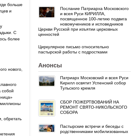
игде больше
Послание Патриарха Московского
тцев и
и всея Руси КИРИЛЛА,
посвященное 100-летию подвига
новомучеников и исповедников
у
Церкви Русской при изъятии церковных
адыки. С
ценностей
ось более
Циркулярное письмо относительно
пастырской работы с подростками
Анонсы
ого нового,
Патриарх Московский и всея Руси
Кирилл освятит Успенский собор
славного
Тульского кремля
а собой
рница»
СБОР ПОЖЕРТВОВАНИЙ НА
м миллионы
РЕМОНТ СВЯТО-НИКОЛЬСКОГО
СОБОРА
и, обретать
Пастырские встречи и беседы с
родственниками мобилизованных
ретения