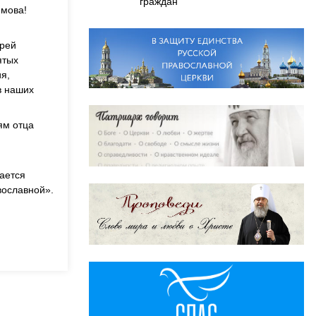
граждан
емова!
ерей
ятых
я,
в наших
ям отца
ается
вославной».