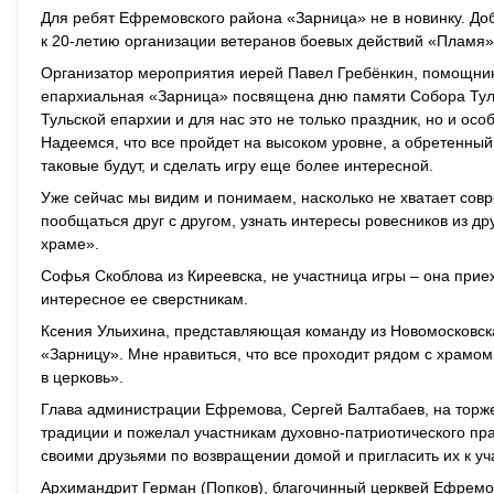
Для ребят Ефремовского района «Зарница» не в новинку. До
к 20-летию организации ветеранов боевых действий «Пламя»
Организатор мероприятия иерей Павел Гребёнкин, помощник 
епархиальная «Зарница» посвящена дню памяти Собора Туль
Тульской епархии и для нас это не только праздник, но и ос
Надеемся, что все пройдет на высоком уровне, а обретенный
таковые будут, и сделать игру еще более интересной.
Уже сейчас мы видим и понимаем, насколько не хватает сов
пообщаться друг с другом, узнать интересы ровесников из д
храме».
Софья Скоблова из Киреевска, не участница игры – она прие
интересное ее сверстникам.
Ксения Ульихина, представляющая команду из Новомосковска
«Зарницу». Мне нравиться, что все проходит рядом с храмом 
в церковь».
Глава администрации Ефремова, Сергей Балтабаев, на торж
традиции и пожелал участникам духовно-патриотического пр
своими друзьями по возвращении домой и пригласить их к у
Архимандрит Герман (Попков), благочинный церквей Ефремов