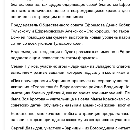
благословение, так щедро одаряющее своей благостью Ефрем
нет такого количество новых и возрождающихся храмов, где 
нести ее свет грядущим поколениям».
Председатель Общественного совета Ефремова Денис Кобяко
Тульскому и Ефремовскому Алексию: «Это хорошо, что такое
Божией помощью мы сумеем выстроить новый уровень патриот
сотни со всех уголков Тульского края.
Надеемся, что тенденция в будет развиваться именно в Ефр
подрастающим поколением таком формате».
Семён Пучков, участник игры «Зарница» из Западного благоч
выполняем разные задания, которые под силу и мальчикам и
«Пик популярности «Зарницы» пришелся на середину-конец 
движения «Георгиевцы!» Ефремовского района Владимир Чер
имитацию боевых действий, как во время военных учений. П
была Зоя Кротова – учительница из села Мысы Краснокамск
советских детей обучались навыкам армейской жизни, воспит
Естественно, мне хочется, чтобы эта традиция продолжалась 
навыки, которые пригодятся каждому из сегодняшних участни
Сергей Давыдов, участник «Зарницы» из Богородицка считает