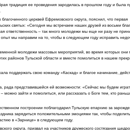
брая традиция ее проведения зародилась в прошлом году и была 
.
благочинного церквей Ефремовского округа, пояснил, что первая
ских святых: «Сегодня мы встречаем наших друзей из восьми бла
обая ответственность – так много молодежи мы еще ни разу не прин
 опыт мы направим на то, чтобы в следующем году исправить недо
ременной молодежи массовых мероприятий, во время которых они 
ругих районов Тульской области и вместе помолиться в нашем прек
хала поддержать свою команду «Каскад» и благое начинание, дейс
, рада представившейся ей возможности: «Сейчас мы будем играт
– можно зайти и помолиться, или рассказать о Боге тем, кто раньш
ественном построении поблагодарил Тульскую епархию за зарожд
аздника зарядиться положительными эмоциями так, чтобы поделить
частию в «Зарнице» в следующем году.
ского округа, призвал на участников дружеского состязания щедр