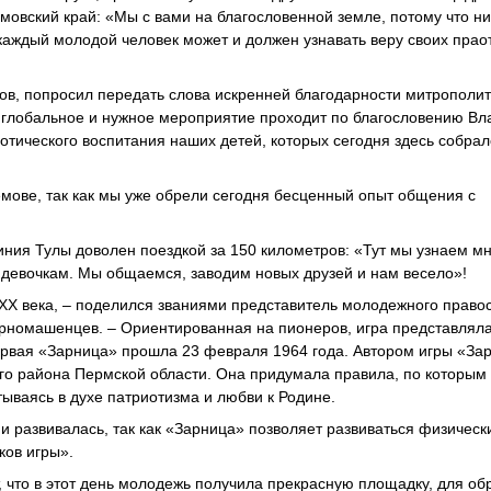
овский край: «Мы с вами на благословенной земле, потому что н
каждый молодой человек может и должен узнавать веру своих прао
в, попросил передать слова искренней благодарности митрополит
 глобальное и нужное мероприятие проходит по благословению Вл
ического воспитания наших детей, которых сегодня здесь собрал
емове, так как мы уже обрели сегодня бесценный опыт общения с
иния Тулы доволен поездкой за 150 километров: «Тут мы узнаем мн
 девочкам. Мы общаемся, заводим новых друзей и нам весело»!
XX века, – поделился званиями представитель молодежного право
номашенцев. – Ориентированная на пионеров, игра представлял
ервая «Зарница» прошла 23 февраля 1964 года. Автором игры «За
ого района Пермской области. Она придумала правила, по которы
ываясь в духе патриотизма и любви к Родине.
и развивалась, так как «Зарница» позволяет развиваться физическ
ков игры».
, что в этот день молодежь получила прекрасную площадку, для об