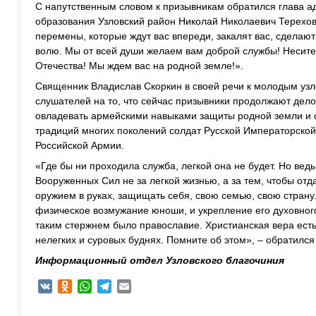
С напутственным словом к призывникам обратился глава 
образования Узловский район Николай Николаевич Терехов
перемены, которые ждут вас впереди, закалят вас, сделаю
волю. Мы от всей души желаем вам доброй службы! Несите
Отечества! Мы ждем вас на родной земле!».
Священник Владислав Скоркин в своей речи к молодым уз
слушателей на то, что сейчас призывники продолжают дело
овладевать армейскими навыками защиты родной земли и 
традиций многих поколений солдат Русской Императорской
Российской Армии.
«Где бы ни проходила служба, легкой она не будет. Но ве
Вооруженных Сил не за легкой жизнью, а за тем, чтобы отда
оружием в руках, защищать себя, свою семью, свою страну.
физическое возмужание юноши, и укрепление его духовного
таким стержнем было православие. Христианская вера есть
нелегких и суровых буднях. Помните об этом», – обратилс
Информационный отдел Узловского благочиния
VK
Odnoklassniki
WhatsApp
Telegram
Email