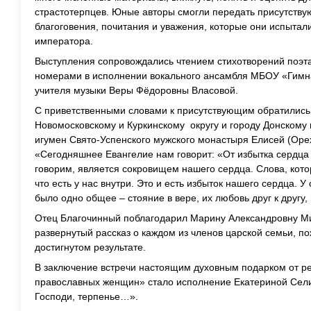
страстотерпцев. Юные авторы смогли передать присутству
благоговения, почитания и уважения, которые они испытал
императора.
Выступления сопровождались чтением стихотворений поэт
номерами в исполнении вокального ансамбля МБОУ «Гимн
учителя музыки Веры Фёдоровны Власовой.
С приветственными словами к присутствующим обратились
Новомосковскому и Куркинскому округу и городу Донскому
игумен Свято-Успенского мужского монастыря Елисей (Орех
«Сегодняшнее Евангелие нам говорит: «От избытка сердца 
говорим, является сокровищем нашего сердца. Слова, кот
что есть у нас внутри. Это и есть избыток нашего сердца. 
было одно общее – стояние в вере, их любовь друг к другу,
Отец Благочинный поблагодарил Марину Александровну М
развернутый рассказ о каждом из членов царской семьи, п
достигнутом результате.
В заключение встречи настоящим духовным подарком от 
православных женщин» стало исполнение Екатериной Сел
Господи, терпенье…».