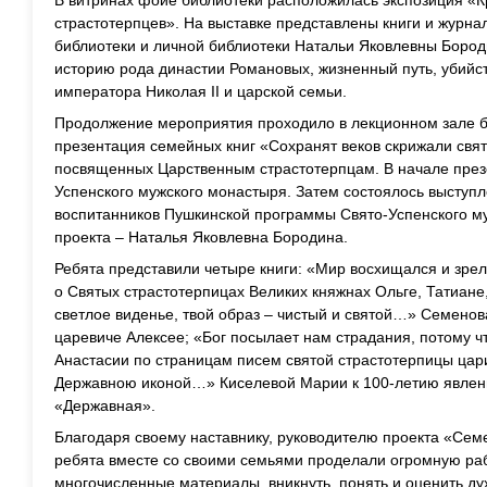
страстотерпцев». На выставке представлены книги и журн
библиотеки и личной библиотеки Натальи Яковлевны Боро
историю рода династии Романовых, жизненный путь, убийст
императора Николая II и царской семьи.
Продолжение мероприятия проходило в лекционном зале би
презентация семейных книг «Сохранят веков скрижали свя
посвященных Царственным страстотерпцам. В начале през
Успенского мужского монастыря. Затем состоялось выступл
воспитанников Пушкинской программы Свято-Успенского му
проекта – Наталья Яковлевна Бородина.
Ребята представили четыре книги: «Мир восхищался и зр
о Святых страстотерпицах Великих княжнах Ольге, Татиане,
светлое виденье, твой образ – чистый и святой…» Семено
царевиче Алексее; «Бог посылает нам страдания, потому 
Анастасии по страницам писем святой страстотерпицы ца
Державною иконой…» Киселевой Марии к 100-летию явлен
«Державная».
Благодаря своему наставнику, руководителю проекта «Семе
ребята вместе со своими семьями проделали огромную раб
многочисленные материалы, вникнуть, понять и оценить д