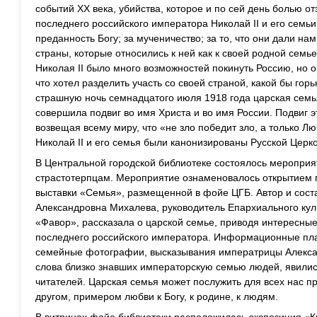
событий XX века, убийства, которое и по сей день болью о
последнего российского императора Николай II и его семь
преданность Богу; за мученичество; за то, что они дали н
страны, которые относились к ней как к своей родной сем
Николая II было много возможностей покинуть Россию, но 
что хотел разделить участь со своей страной, какой бы горьк
страшную ночь семнадцатого июля 1918 года царская семь
совершила подвиг во имя Христа и во имя России. Подвиг 
возвещая всему миру, что «не зло победит зло, а только Л
Николай II и его семья были канонизированы Русской Церко
В Центральной городской библиотеке состоялось меропри
страстотерпцам. Мероприятие ознаменовалось открытием
выставки «Семья», размещенной в фойе ЦГБ. Автор и сост
Александровна Михалева, руководитель Епархиального кул
«Фавор», рассказала о царской семье, приводя интересные
последнего российского императора. Информационные пл
семейные фотографии, высказывания императрицы Алекса
слова близко знавших императорскую семью людей, явили
читателей. Царская семья может послужить для всех нас 
другом, примером любви к Богу, к родине, к людям.
В витринах фойе библиотеки расположилась экспозиция «К