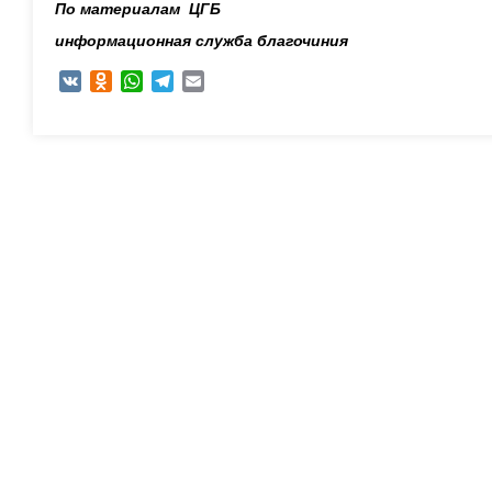
По материалам ЦГБ
информационная служба благочиния
VK
Odnoklassniki
WhatsApp
Telegram
Email