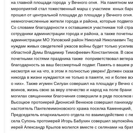
на главной площади города у Вечного огня. На памятном м
мероприятий стал тожественный марш с участием юных бара
прошел от центральной площади до площади у Вечного огня.
немногочисленные жители города и района, которые подвигом 
Со словами благодарности к оставшимся участникам той ст
сотрудники администрации города и района, а также почетны
администрации МО Узловский район Николай Николаевич Тере
нуждам живых свидетелей ужасов войны будет только усилив
областной Думы Владимир Тимофеевич Константинов. В свою 
почетными гостями праздника также поприветствовал ветеран
благодарность за ваш бессмертный подвиг. Память о вашем р
несмотря ни на что, в этом я полностью уверен! Должен сказа
никогда в жизни нуждаются не только в памяти, но и более 
о них». Также игумен Силуан совершил на площади у Вечно 
воинов, жизнь свою за веру отечество и народ на поле брани
могилах священники благочиния совершили в ряде поселков и 
Высоцкое протоиерей Дионисий Венюков совершил панихиду н
настоятель Пантелеимоновского храма поселка Каменецкий, 
Председатель епархиального отдела по взаимодействию с 
села Супонь протоиерей Игорь Бабухин совершил заупокойны
иерей Александр Крылов молился вместе с селянами на брат