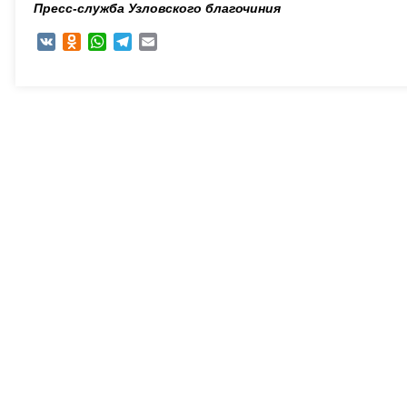
Пресс-служба Узловского благочиния
VK
Odnoklassniki
WhatsApp
Telegram
Email