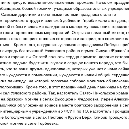
итинге присутствовали многочисленные горожане. Началом праздн
банщиков, боевой техники, учащихся образовательных учреждени
 Самыми дорогими и почетными гостями праздника стали те
героического труда и воинской доблести “приближали этот день, к
рашной войны и словами назидания к молодому поколению горожан
е гости торжественных мероприятий. Открывая памятный митинг, г
хов тепло поприветствовал ветеранов и заверил, что внимание вл
аться. Кроме того, поздравить узловчан с праздником Победы при
очередь благочинный Узловского района игумен Силуан /Ершов/ н
ов и горожан: « От всей полноты сердца примите, дорогие ветера
атном подвиге будет жить в умах и сердцах нашего народа, что бы
ть, что те ваши друзья- однополчане, которых уже нет с нами сейча
всего нуждаются в поминовении, нуждаются в нашей общей сердечн
огня панихиду, на которой горожане соборно молились об упокоен
 положивших. Кроме того, в этот праздничный день панихиды на бр
сел Узловского района. Так, настоятель Свято- Никольское храма 
а братской могиле в селах Высоцкое и Федоровка. Иерей Алексий
молился об упокоении воинов в месте братского захоронения в се
пенитенциарными учреждениями УФСИН по ТО, настоятель Троицко
е богослужения в селах Пестово и Крутой Верх. Клирик Троицкого
ской могиле в селе Торбеевка.