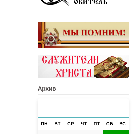
Архив
АВГУСТ 2026
«
»
ПН
ВТ
СР
ЧТ
ПТ
СБ
ВС