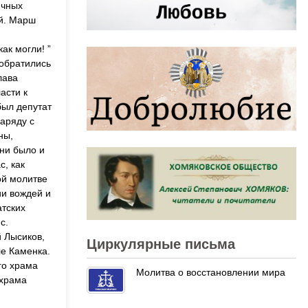
ичных
й. Марш
ак могли! ”
 обратились
лава
асти к
был депутат
аряду с
ны,
 ни было и
с, как
ой молитве
ии вождей и
атских
с.
 Лысиков,
Циркулярные письма
ле Каменка.
го храма
Молитва о восстановлении мира
 храма