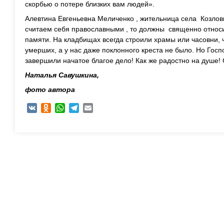
скорбью о потере близких вам людей».
Алевтина Евгеньевна Меличенко , жительница села Козлов
считаем себя православными , то должны священно относи
памяти. На кладбищах всегда строили храмы или часовни,
умерших, а у нас даже поклонного креста не было. Но Госп
завершили начатое благое дело! Как же радостно на душе! 
Наталья Савушкина,
фото автора
VK
Odnoklassniki
WhatsApp
Telegram
Email