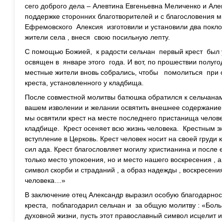
сего доброго дела – Алевтина Евгеньевна Меличенко и Ал
поддержке сторонних благотворителей и с благословения м
Ефремовского Алексия изготовили и установили два покл
жители села , внеся свою посильную лепту.
С помощью Божией, к радости сельчан первый крест был 
освящен в январе этого года. И вот, по прошествии полуг
местные жители вновь собрались, чтобы помолиться при 
креста, установленного у кладбища.
После совместной молитвы батюшка обратился к сельчанам
вашем изволении и желании освятить внешнее содержание
мы освятили крест на месте последнего пристанища челове
кладбище. Крест осеняет всю жизнь человека. Крестным 
вступление в Церковь. Крест человек носит на своей груди
сил ада. Крест благословляет могилу христианина и после 
только место упокоения, но и место нашего воскресения , а
символ скорби и страданий , а образ надежды , воскресен
человека…»
В заключение отец Александр выразил особую благодарност
креста, поблагодарил сельчан и за общую молитву : «Бол
духовной жизни, пусть этот православный символ исцелит 