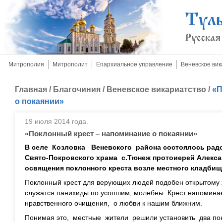
Митрополия
Митрополит
Епархиальное управление
Веневское вик
Главная
/
Благочиния
/
Веневское викариатство
/
«П
о покаянии»
19 июля 2014 года.
«Поклонный крест – напоминание о покаянии»
В селе Козловка Веневского района состоялось радо
Свято-Покровского храма с.Тюнеж протоиерей Алекс
освящения поклонного креста возле местного кладбищ
Поклонный крест для верующих людей подобен открытому 
служатся панихиды по усопшим, молебны. Крест напомина
нравственного очищения, о любви к нашим ближним.
Понимая это, местные жители решили установить два пок