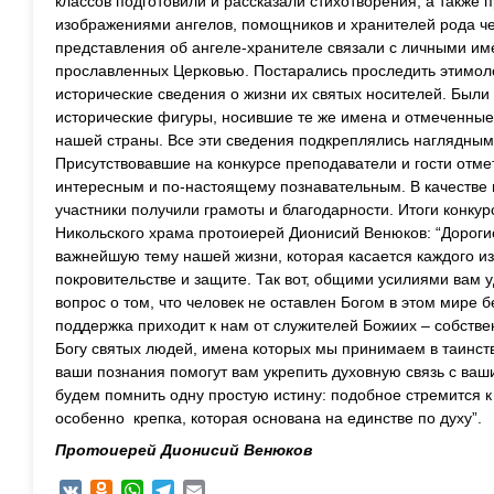
классов подготовили и рассказали стихотворения, а также
изображениями ангелов, помощников и хранителей рода че
представления об ангеле-хранителе связали с личными им
прославленных Церковью. Постарались проследить этимол
исторические сведения о жизни их святых носителей. Были
исторические фигуры, носившие те же имена и отмеченны
нашей страны. Все эти сведения подкреплялись наглядным
Присутствовавшие на конкурсе преподаватели и гости отме
интересным и по-настоящему познавательным. В качестве 
участники получили грамоты и благодарности. Итоги конкур
Никольского храма протоиерей Дионисий Венюков: “Дорогие
важнейшую тему нашей жизни, которая касается каждого из
покровительстве и защите. Так вот, общими усилиями вам у
вопрос о том, что человек не оставлен Богом в этом мире б
поддержка приходит к нам от служителей Божиих – собстве
Богу святых людей, имена которых мы принимаем в таинст
ваши познания помогут вам укрепить духовную связь с ва
будем помнить одну простую истину: подобное стремится к 
особенно крепка, которая основана на единстве по духу”.
Протоиерей Дионисий Венюков
VK
Odnoklassniki
WhatsApp
Telegram
Email