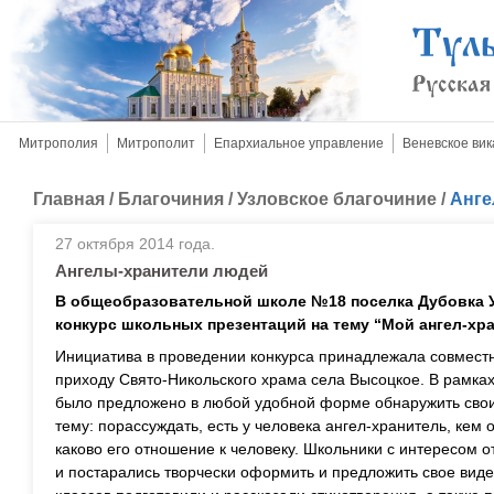
Митрополия
Митрополит
Епархиальное управление
Веневское вик
Главная
/
Благочиния
/
Узловское благочиние
/
Анге
27 октября 2014 года.
Ангелы-хранители людей
В общеобразовательной школе №18 поселка Дубовка У
конкурс школьных презентаций на тему “Мой ангел-хра
Инициатива в проведении конкурса принадлежала совмес
приходу Свято-Никольского храма села Высоцкое. В рамка
было предложено в любой удобной форме обнаружить сво
тему: порассуждать, есть у человека ангел-хранитель, кем 
каково его отношение к человеку. Школьники с интересом 
и постарались творчески оформить и предложить свое вид