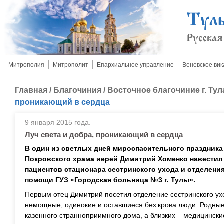
Митрополия
Митрополит
Епархиальное управление
Веневское вик
Главная
/
Благочиния
/
Восточное благочиние г. Тул
проникающий в сердца
9 января 2015 года.
Луч света и добра, проникающий в сердца
В один из светлых дней мироспасительного праздника
Покровского храма иерей Димитрий Хоменко навестил
пациентов стационара сестринского ухода и отделени
помощи ГУЗ «Городская больница №3 г. Тулы».
Первым отец Димитрий посетил отделение сестринского ух
немощные, одинокие и оставшиеся без крова люди. Родны
казенного странноприимного дома, а близких – медицински