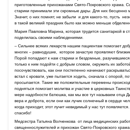
приготовленные прихожанами Свято-Покровского храма. С
старики принимали эти скромные дары. Для них бесценно
Значит, о них помнят, не забыли и для какого-то, пусть не
в такой великий праздник было как можно меньше обделен
Мария Павловна Марина, которая трудится санитаркой в ст
поделилась своими наблюдениями.
– Сильнее всяких лекарств нашим пациентам помогает доб
многих – равнодушие, которое зачастую проявляют близкие
Порой попадают к нам старики и бездомные, разучившиеся 
только к ним подойти с добрым словом, окружить их забото
посочувствовать, как они постепенно начинают раскрыватьс
встал с кровати, уже пытается ходить, сначала с опорой, п
просыпается. Такие же положительные перемены происхо
подняться помогает молитва и участие в церковных Таинст
мере надобности батюшка, как мы все тут называем отца Ди
вера и доброта, если они как лучик солнечный в сердце че
когда приходит, этот лучит невидимый у нас тут появляется
спасибо!
Медсестра Татьяна Волченкова от лица медицинских работ
священнослужителей и прихожан Свято-Покровского храма 