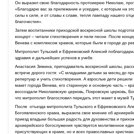
Он выразил свою благодарность протоиерею Николаю, прот
«Благодарю вас за прилежание и усердие, с которым на эт
силы к силе, и от славы к славе, тепля лампаду нашего от
благочестия».
Затем воспитанники приходской воскресной школы подгот
концерт – читали стихотворения и пели песни. После конц
Венева с комплексом храмов, которые были в городе до ре
Митрополит Тульский и Ефремовский Алексий поблагодарил
здравия и дальнейших успехов в учебе.
Анастасия Зимина, преподаватель воскресной школы, расск
встрече дорого гостя: «С младшими детьми за месяц до пр
репертуар и учить стихотворения. А взрослые дети решили
макет города Венева, его старинную и основную часть – к
воссоздали Николаевскую церковь, Покровскую церковь, Бо
что митрополит благословил передать этот макет в музей 
После отъезда митрополита Тульского и Ефремовского Але
Богоявленского храма, выразила свое мнение об архиерей
приезд владыки большая радость для духовенства и прихо
архиерейского богослужения чувствуется молитвенное единс
присутствующих в храме, но и всех православных христиан