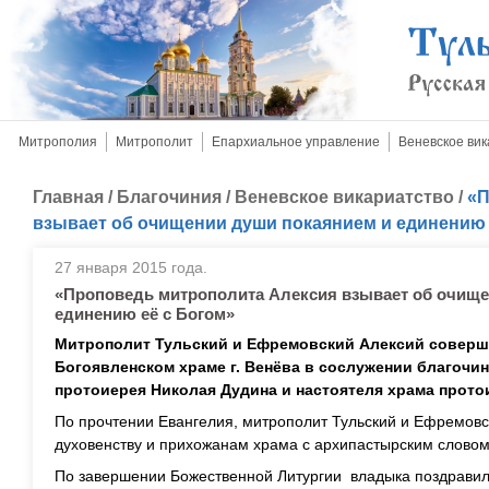
Митрополия
Митрополит
Епархиальное управление
Веневское вик
Главная
/
Благочиния
/
Веневское викариатство
/
«П
взывает об очищении души покаянием и единению 
27 января 2015 года.
«Проповедь митрополита Алексия взывает об очище
единению её с Богом»
Митрополит Тульский и Ефремовский Алексий соверш
Богоявленском храме г. Венёва в сослужении благочин
протоиерея Николая Дудина и настоятеля храма прото
По прочтении Евангелия, митрополит Тульский и Ефремовс
духовенству и прихожанам храма с архипастырским словом
По завершении Божественной Литургии владыка поздравил