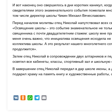
И вот наконец оно свершилось в дни коротких каникул, когд
свидетелями этого знаменательного события пожелали мног
том числе директор школы Чикин Михаил Вячеславович.
Перед началом молитвы отец Николай напутствовал всех с
«Освящение школы – это событие знаменательное не только
священника с почти двадцатилетним стажем: школу мне пр
меня очень важно, что инициатива освящения исходила не о
коллектива школы. А это результат нашего многолетнего со
продолжится».
Затем отец Николай в сопровождении двух алтарников и п
освятил все кабинеты, классы, спортивный зал и школьную
В завершении отец Николай передал в дар школе иконы, а
подарил храму на память книгу и художественные работы,
VK
Odnoklassniki
WhatsApp
Telegram
Email