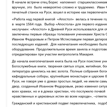
В начале встречи отец Борис напомнил старшеклассникам,
вручную, это было невероятно сложно и трудоемко. Иван
печатный станок на Руси, вошел в историю как первопечатн
«Работа над первой книгой «Апостол» велась в течение г
в марте 1564 года. Выбор «Апостола» для первого издани
неслучаен: «Апостол» в Древней Руси использовался для о
заключены первые образцы толкования учениками Христа 
Иваном Федоровым и Петром Мстиславцем первая датиров
последующих изданий. Для напечатания необходимо было
оборудование. Продолжительное время заняла и подготовк
отредактирован при участии митрополита Макария.
До начала книгопечатания книга была на Руси поистине ун
Богослужебные книги, творения святых отцов, житийная, бо
литература ценились на вес золота. Полные собрания бого
кафедральные соборы, крупнейшие монастыри и царские б
Руси, не говоря уже о домах простых людей, не имели са
двор, созданный Иоанном Федоровым, резко изменил ситуа
всех храмах, но и в домах христиан, что послужило почвой
нравственных и церковных истин во всем народе», –отмети
Гражданский и христианский подвиг первопечатника, подо