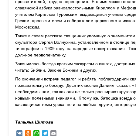
просветителей, трудно переоценить. Его имя можно постав
славянской азбуки равноапостольными Кириллом и Мефод
учителем Кириллом Туровским, выдающимся ученым сред
Греком, просветителем и собирателем церковного книжног
Московским.
Также в своем рассказе священник упомянул о знаменито
скульптора Сергея Волнухина, установленном в столице п
типографии в 1909 году на народные пожертвования. Так
должное первопечатнику.
Закончилась беседа кратким экскурсом о книгах, доступны
читать: Библии, Законе Божием и других.
По окончании встречи педагог и ребята поблагодарили св
познавательную беседу. Десятиклассник Даниил сказал: «
необходимы нам, так как они не только расширяют кругозо
новыми полезными знаниями. К тому же, батюшка всегда от
касающиеся темы урока, но и на любые другие, интересу
Татьяна Шитова
VK
Odnoklassniki
WhatsApp
Telegram
Email