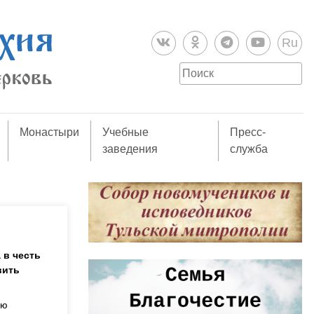
Ru
Монастыри
Учебные
Пресс-
заведения
служба
 в честь
вить
ую