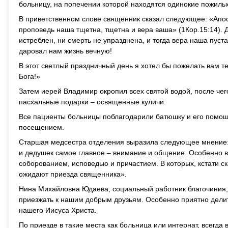
больницу, на попечении которой находятся одинокие пожилы
В приветственном слове священник сказал следующее: «Апост
проповедь наша тщетна, тщетна и вера ваша» (1Кор.15:14). Д
истреблен, ни смерть не упразднена, и тогда вера наша пуста
даровал нам жизнь вечную!
В этот светлый праздничный день я хотел бы пожелать вам те
Бога!»
Затем иерей Владимир окропил всех святой водой, после че
пасхальные подарки – освященные куличи.
Все пациенты больницы поблагодарили батюшку и его помощн
посещением.
Старшая медсестра отделения выразила следующее мнение: 
и дедушек самое главное – внимание и общение. Особенно 
соборованием, исповедью и причастием. В которых, кстати ск
ожидают приезда священника».
Нина Михайловна Юдаева, социальный работник благочиния,
приезжать к нашим добрым друзьям. Особенно приятно делит
нашего Иисуса Христа.
По приезде в такие места как больница или интернат, всегд