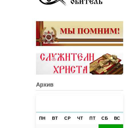
Архив
АВГУСТ 2026
«
»
ПН
ВТ
СР
ЧТ
ПТ
СБ
ВС