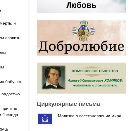
и
е
мерть, и
ем славить
ены
ым
их бабушек
с радостью
Циркулярные письма
 приятно
и Господа
Молитва о восстановлении мира
 (Мф