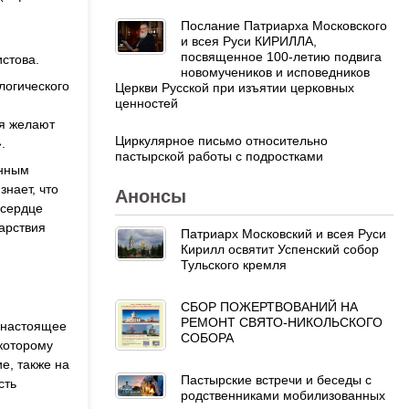
Послание Патриарха Московского
и всея Руси КИРИЛЛА,
посвященное 100-летию подвига
стова.
новомучеников и исповедников
логического
Церкви Русской при изъятии церковных
ценностей
ия желают
Циркулярное письмо относительно
.
пастырской работы с подростками
енным
знает, что
Анонсы
 сердце
Царствия
Патриарх Московский и всея Руси
Кирилл освятит Успенский собор
Тульского кремля
СБОР ПОЖЕРТВОВАНИЙ НА
РЕМОНТ СВЯТО-НИКОЛЬСКОГО
В настоящее
СОБОРА
 которому
е, также на
Пастырские встречи и беседы с
сть
родственниками мобилизованных