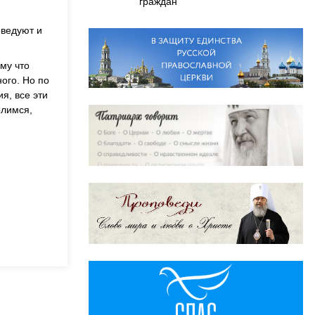
граждан
оведуют и
му что
ого. Но по
я, все эти
олимся,