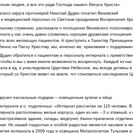
енным людям, и все это ради Господа нашего Иисуса Христа».
ского округа протоиерей Николай Дудин посетил Веневский
в и медицинский персонал со Светлым праздником Воскресения Хри
ьному служению, рассказала о посещении Веневского психоневро
рната у нас очень давно сложились хорошие дружеские отношения.
ить всех желающих пациентов. А приступить к Таинству Причащен
обенно на Пасху Христову, мы, конечно же, приезжаем с подарками»
Дудин обратился к пациентам и персоналу интерната с приветств
чтобы и мы с вами имели возможность воскреснуть. Каждый из нас 
ала в ад, а унаследовала Царствие Небесное, мы всегда должны в
который со Христом живет на земле, тот становиться наследником 
вручил пасхальные подарки – освященные куличи и яйца.
интернате и о подопечных: «Интернат рассчитан на 115 человек. 
терната расположены жилые корпуса, один из них – 2-х этажный, к
нистративное здание, склады, медпункт, банно-прачечное отделени
ая. Но нашей гордостью и особой радостью является часовня в че
летия интерната в 2009 году и освящена Митрополитом Тульским и