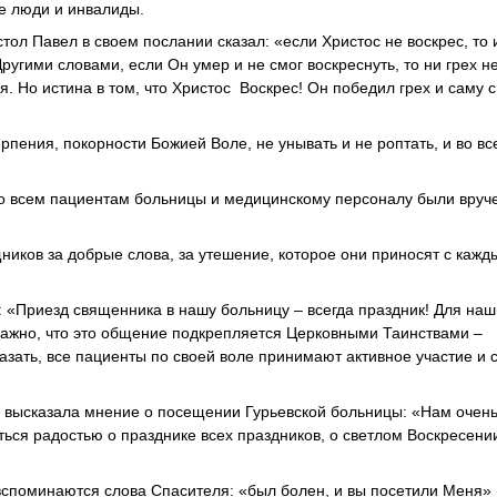
е люди и инвалиды.
ол Павел в своем послании сказал: «если Христос не воскрес, то 
ругими словами, если Он умер и не смог воскреснуть, то ни грех н
я. Но истина в том, что Христос Воскрес! Он победил грех и саму с
рпения, покорности Божией Воле, не унывать и не роптать, и во вс
го всем пациентам больницы и медицинскому персоналу были вруч
иков за добрые слова, за утешение, которое они приносят с кажд
«Приезд священника в нашу больницу – всегда праздник! Для наш
важно, что это общение подкрепляется Церковными Таинствами –
азать, все пациенты по своей воле принимают активное участие и 
 высказала мнение о посещении Гурьевской больницы: «Нам очень
ься радостью о празднике всех праздников, о светлом Воскресени
а вспоминаются слова Спасителя: «был болен, и вы посетили Меня»