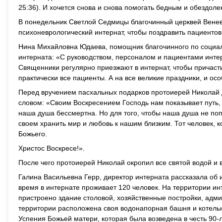
25:36). И хочется снова и снова помогать бедным и обездол
В понедельник Светлой Седмицы благочинный церквей Венев
психоневрологический интернат, чтобы поздравить пациенто
Нина Михайловна Юдаева, помощник благочинного по социал
интерната: «С руководством, персоналом и пациентами инте
Священники регулярно приезжают в интернат, чтобы причаст
практически все пациенты. А на все великие праздники, и ос
Перед вручением пасхальных подарков протоиерей Николай 
словом: «Своим Воскресением Господь нам показывает путь, 
наша душа бессмертна. Но для того, чтобы наша душа не поп
своем хранить мир и любовь к нашим близким. Тот человек, 
Божьего.
Христос Воскресе!».
После чего протоиерей Николай окропил все святой водой и 
Галина Васильевна Герр, директор интерната рассказала об 
время в интернате проживает 120 человек. На территории ин
пристроено здание столовой, хозяйственные постройки, адми
территории расположена своя водонапорная башня и котельн
Успения Божьей матери, которая была возведена в честь 90-