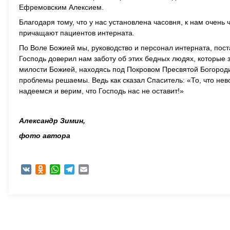
Ефремовским Алексием.
Благодаря тому, что у нас установлена часовня, к нам очен
причащают пациентов интерната.
По Воле Божией мы, руководство и персонал интерната, поста
Господь доверил нам заботу об этих бедных людях, которые з
милости Божией, находясь под Покровом Пресвятой Богороди
проблемы решаемы. Ведь как сказал Спаситель: «То, что нев
надеемся и верим, что Господь нас не оставит!»
Александр Зимин,
фото автора
VK
Odnoklassniki
WhatsApp
Telegram
Email