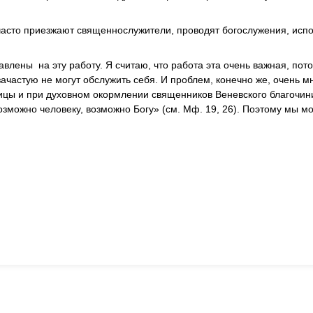
ь часто приезжают священнослужители, проводят богослужения, исп
влены на эту работу. Я считаю, что работа эта очень важная, пото
ачастую не могут обслужить себя. И проблем, конечно же, очень мн
цы и при духовном окормлении священников Веневского благочини
озможно человеку, возможно Богу» (см. Мф. 19, 26). Поэтому мы м