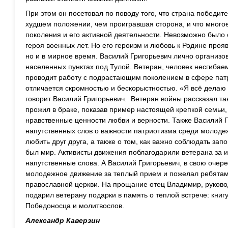
При этом он посетовал по поводу того, что страна победит
худшем положении, чем проигравшая сторона, и что многое 
поколения и его активной деятельности. Невозможно было 
героя военных лет. Но его героизм и любовь к Родине проя
но и в мирное время. Василий Григорьевич лично организо
населенных пунктах под Тулой. Ветеран, человек несгибае
проводит работу с подрастающим поколением в сфере патр
отличается скромностью и бескорыстностью. «Я всё делаю 
говорит Василий Григорьевич. Ветеран войны рассказал так
прожил в браке, показав пример настоящей крепкой семь
нравственные ценности любви и верности. Также Василий 
напутственных слов о важности патриотизма среди молодеж
любить друг друга, а также о том, как важно соблюдать зап
был мир. Активисты движения поблагодарили ветерана за и
напутственные слова. А Василий Григорьевич, в свою очер
молодежное движение за теплый прием и пожелал ребятам
православной церкви. На прощание отец Владимир, руков
подарил ветерану подарки в память о теплой встрече: книг
Победоносца и молитвослов.
Александр Каверзин