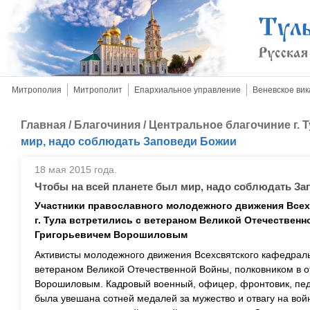
Митрополия
Митрополит
Епархиальное управление
Веневское вик
Главная
/
Благочиния
/
Центральное благочиние г. 
мир, надо соблюдать Заповеди Божии
18 мая 2015 года.
Чтобы на всей планете был мир, надо соблюдать З
Участники православного молодежного движения Всех
г. Тула встретились с ветераном Великой Отечествен
Григорьевичем Ворошиловым
Активисты молодежного движения Всехсвятского кафедраль
ветераном Великой Отечественной Войны, полковником в о
Ворошиловым. Кадровый военный, офицер, фронтовик, педаг
была увешана сотней медалей за мужество и отвагу на вой