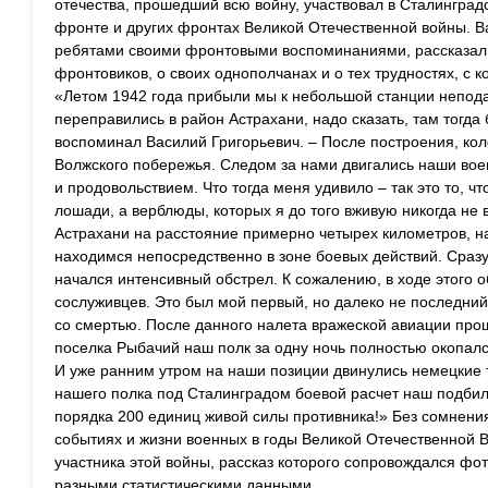
отечества, прошедший всю войну, участвовал в Сталинградс
фронте и других фронтах Великой Отечественной войны. В
ребятами своими фронтовыми воспоминаниями, рассказал 
фронтовиков, о своих однополчанах и о тех трудностях, с 
«Летом 1942 года прибыли мы к небольшой станции непода
переправились в район Астрахани, надо сказать, там тогд
воспоминал Василий Григорьевич. – После построения, ко
Волжского побережья. Следом за нами двигались наши во
и продовольствием. Что тогда меня удивило – так это то, ч
лошади, а верблюды, которых я до того вживую никогда не 
Астрахани на расстояние примерно четырех километров, н
находимся непосредственно в зоне боевых действий. Сраз
начался интенсивный обстрел. К сожалению, в ходе этого 
сослуживцев. Это был мой первый, но далеко не последни
со смертью. После данного налета вражеской авиации про
поселка Рыбачий наш полк за одну ночь полностью окопал
И уже ранним утром на наши позиции двинулись немецкие 
нашего полка под Сталинградом боевой расчет наш подбил
порядка 200 единиц живой силы противника!» Без сомнения
событиях и жизни военных в годы Великой Отечественной Во
участника этой войны, рассказ которого сопровождался фо
разными статистическими данными.