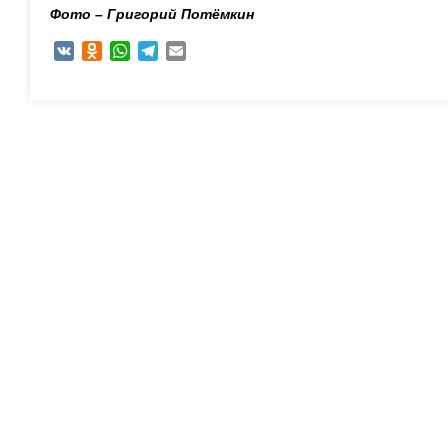
Фото – Григорий Потёмкин
VK
Odnoklassniki
WhatsApp
Telegram
Email