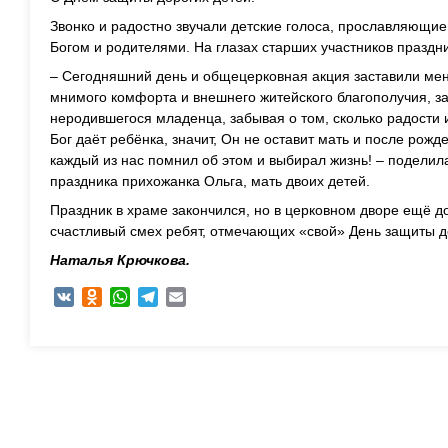
Звонко и радостно звучали детские голоса, прославляющие
Богом и родителями. На глазах старших участников праздн
– Сегодняшний день и общецерковная акция заставили мен
мнимого комфорта и внешнего житейского благополучия, з
неродившегося младенца, забывая о том, сколько радости и
Бог даёт ребёнка, значит, Он не оставит мать и после рож
каждый из нас помнил об этом и выбирал жизнь! – подели
праздника прихожанка Ольга, мать двоих детей.
Праздник в храме закончился, но в церковном дворе ещё до
счастливый смех ребят, отмечающих «свой» День защиты д
Наталья Крючкова.
VK
Odnoklassniki
WhatsApp
Telegram
Email