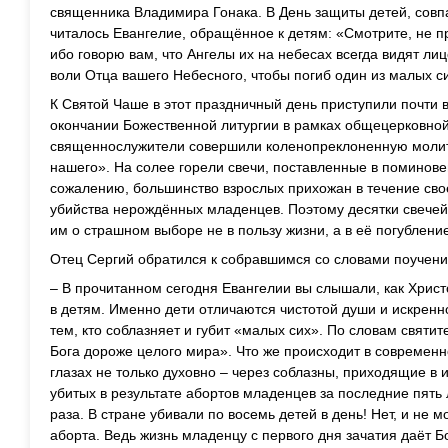
священника Владимира Гонака. В День защиты детей, совп
читалось Евангелие, обращённое к детям: «Смотрите, не п
ибо говорю вам, что Ангелы их на небесах всегда видят л
воли Отца вашего Небесного, чтобы погиб один из малых сих
К Святой Чаше в этот праздничный день приступили почти
окончании Божественной литургии в рамках общецерковной
священнослужители совершили коленопреклоненную моли
нашего». На солее горели свечи, поставленные в поминов
сожалению, большинство взрослых прихожан в течение сво
убийства нерождённых младенцев. Поэтому десятки свечей
им о страшном выборе не в пользу жизни, а в её погублени
Отец Сергий обратился к собравшимся со словами поучени
– В прочитанном сегодня Евангелии вы слышали, как Христ
в детям. Именно дети отличаются чистотой души и искренн
тем, кто соблазняет и губит «малых сих». По словам святи
Бога дороже целого мира». Что же происходит в современн
глазах не только духовно – через соблазны, приходящие в 
убитых в результате абортов младенцев за последние пять
раза. В стране убивали по восемь детей в день! Нет, и не 
аборта. Ведь жизнь младенцу с первого дня зачатия даёт Б