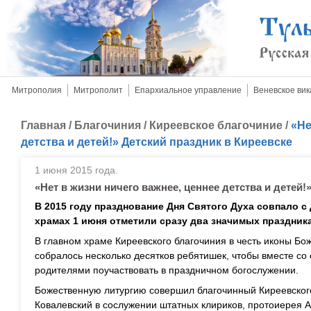
Митрополия
Митрополит
Епархиальное управление
Веневское вик
Главная
/
Благочиния
/
Киреевское благочиние
/
«Не
детства и детей!» Детский праздник в Киреевске
1 июня 2015 года.
«Нет в жизни ничего важнее, ценнее детства и детей!
В 2015 году празднование Дня Святого Духа совпало с
храмах 1 июня отметили сразу два значимых праздника
В главном храме Киреевского благочиния в честь иконы Б
собралось несколько десятков ребятишек, чтобы вместе с
родителями поучаствовать в праздничном богослужении.
Божественную литургию совершил благочинный Киреевског
Ковалевский в сослужении штатных клириков, протоиерея 