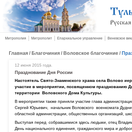
Митрополия
Митрополит
Епархиальное управление
Веневское вик
Главная
/
Благочиния
/
Воловское благочиние
/
Пра
12 июня 2015 года.
Празднование Дня России
Настоятель Свято-Знаменского храма села Волово ие
участие в мероприятии, посвященном празднованию Дн
территории Воловского Дома Культуры.
В мероприятии также приняли участие глава администрац
Сергей Юрьевич, начальник Воловского военкомата Дудник
областной администрации, общественных организаций, шко
Выступая перед собравшимися здесь людьми, отец Владим
День национального единения, гражданского мира и добро