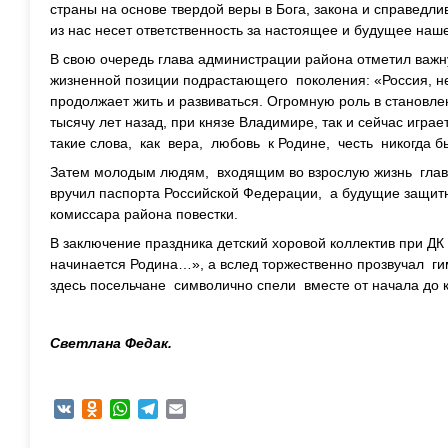
страны на основе твердой веры в Бога, закона и справедли
из нас несет ответственность за настоящее и будущее на
В свою очередь глава администрации района отметил важ
жизненной позиции подрастающего поколения: «Россия, не
продолжает жить и развиваться. Огромную роль в становлен
тысячу лет назад, при князе Владимире, так и сейчас играе
такие слова, как вера, любовь к Родине, честь никогда б
Затем молодым людям, входящим во взрослую жизнь глав
вручил паспорта Российской Федерации, а будущие защит
комиссара района повестки.
В заключение праздника детский хоровой коллектив при Д
начинается Родина…», а вслед торжественно прозвучал г
здесь посельчане символично спели вместе от начала до 
Светлана Федак.
VK
Odnoklassniki
WhatsApp
Telegram
Email