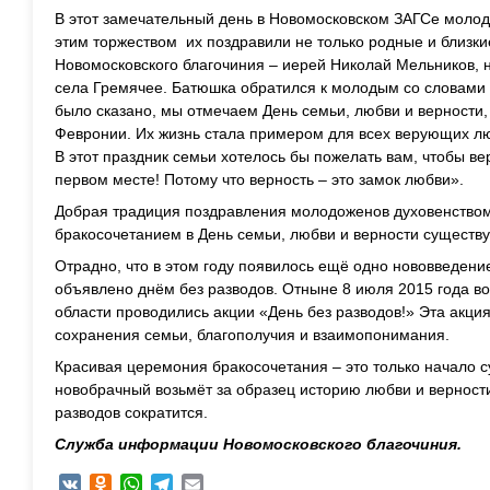
В этот замечательный день в Новомосковском ЗАГСе молод
этим торжеством их поздравили не только родные и близки
Новомосковского благочиния – иерей Николай Мельников, 
села Гремячее. Батюшка обратился к молодым со словами н
было сказано, мы отмечаем День семьи, любви и верности,
Февронии. Их жизнь стала примером для всех верующих лю
В этот праздник семьи хотелось бы пожелать вам, чтобы вер
первом месте! Потому что верность – это замок любви».
Добрая традиция поздравления молодоженов духовенством
бракосочетанием в День семьи, любви и верности существуе
Отрадно, что в этом году появилось ещё одно нововведение
объявлено днём без разводов. Отныне 8 июля 2015 года во
области проводились акции «День без разводов!» Эта акция
сохранения семьи, благополучия и взаимопонимания.
Красивая церемония бракосочетания – это только начало с
новобрачный возьмёт за образец историю любви и верности
разводов сократится.
Служба информации Новомосковского благочиния.
VK
Odnoklassniki
WhatsApp
Telegram
Email