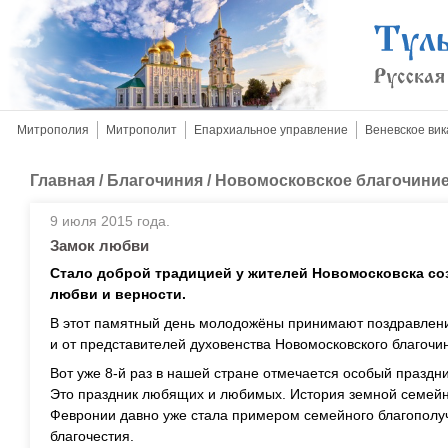
Митрополия
Митрополит
Епархиальное управление
Веневское вик
Главная
/
Благочиния
/
Новомосковское благочини
9 июля 2015 года.
Замок любви
Стало доброй традицией у жителей Новомосковска соз
любви и верности.
В этот памятный день молодожёны принимают поздравления
и от представителей духовенства Новомосковского благочи
Вот уже 8-й раз в нашей стране отмечается особый праздни
Это праздник любящих и любимых. История земной семейно
Февронии давно уже стала примером семейного благополуч
благочестия.