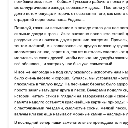
погибшим землякам – бойцам Тульского рабочего полка и 
металлургического завода, воевавшим здесь… Постояли у
долго потом ощущали горечь от осознания того, как много с
страданий перенесла наша Родина…
Пожалуй, главным испытанием в походе стала для нас пог
сильные дожди и грозы. Из-за внезапно полившего стеной
разделиться и ночевать двумя разными лагерями. Прячась, 
тентом-плёнкой, мы волновались за другую половину группы
километрах от нас, вероятно, так же пыталась спастись от
молились за своих друзей, чтобы испытание дождём закончи
всё обошлось, и завтрак у нас был уже совместный.
И всё же непогоде не под силу оказалось испортить нам на
было очень весело и хорошо. Купаясь, мы устраивали «рус
плюхались в тёплую воду. На песчаных берегах было здоро
просто закапывать друг друга в песок. Вечерами подолгу си
истории, читали стихи и глядели на завораживающий своей
памяти надолго останутся красивейшие картины природы: ч
с ласточкиными гнёздами, смолистые сосны, мелкий песок
валуны или как еще называют мореные камни – наследие л
В последний вечер наши замечательные преподаватели вр