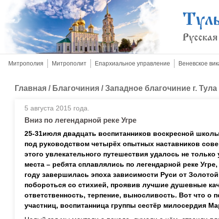
Митрополия
Митрополит
Епархиальное управление
Веневское вик
Главная
/
Благочиния
/
Западное благочиние г. Тула
5 августа 2015 года.
Вниз по легендарной реке Угре
25-31июля двадцать воспитанников воскресной школы
под руководством четырёх опытных наставников сов
этого увлекательного путешествия удалось не только
места – ребята сплавлялись по легендарной реке Угре,
году завершилась эпоха зависимости Руси от Золотой
побороться со стихией, проявив лучшие душевные ка
ответственность, терпение, выносливость. Вот что о п
участниц, воспитанница группы сестёр милосердия Ма