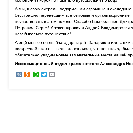
маленький якорёк на память о путешествии по воде.
А мы, в свою очередь, подарили им огромные шоколадные 
бесстрашно перенесшим все бытовые и организационные т
поучаствовать в этом походе. Спасибо Вам большое Дмитр
Петрович, Сергей Александрович и Андрей Владимирович за
незабываемое путешествие!
А ещё мы все очень благодарны р.Б. Валерию и иже с ним
воскресной школе, – ведь это означает, что наш поход был
обязательно увидим новые замечательные места нашей пр
Информационный отдел храма святого Александра Нев
VK
Odnoklassniki
WhatsApp
Telegram
Email