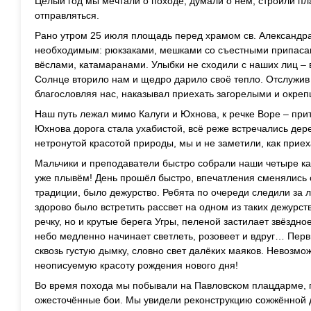
Целый год мы мечтали о походе, думали о нём, строили пла
отправляться.
Рано утром 25 июля площадь перед храмом св. Александра
необходимым: рюкзаками, мешками со съестными припаса
вёслами, катамаранами. Улыбки не сходили с наших лиц – 
Солнце вторило нам и щедро дарило своё тепло. Отслужив 
благословляя нас, наказывал приехать загорелыми и окре
Наш путь лежал мимо Калуги и Юхнова, к речке Воре – при
Юхнова дорога стала ухабистой, всё реже встречались дер
нетронутой красотой природы, мы и не заметили, как приех
Мальчики и преподаватели быстро собрали наши четыре ка
уже плывём! День прошёл быстро, впечатления сменялись о
традиции, было дежурство. Ребята по очереди следили за 
здорово было встретить рассвет на одном из таких дежурст
речку, но и крутые берега Угры, пеленой застилает звёздное
небо медленно начинает светлеть, розовеет и вдруг… Пер
сквозь густую дымку, словно свет далёких маяков. Невозмо
неописуемую красоту рождения нового дня!
Во время похода мы побывали на Павловском плацдарме, г
ожесточённые бои. Мы увидели реконструкцию сожжённой 