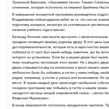
Луханиной Вероники, «Оранжевая песня» Тамаян Сюзанны
сочинения, которую исполнила на пианино Брейкина Настя
В завершение концертной программы руководитель подрост
Владимирова поблагодарила ребят за то, что они не пожал
подготовку концерта, несмотря на усилившуюся умственную
началом учебного года в школах.
Батюшку Антония пригласили выступить с заключительным 
праздник посвящен вашему родному двору. В этот день нуж
достопримечательности, которые есть в окрестностях ваше
поблизости от него был какой-нибудь памятник, мы бы вспо
которого он установлен. Если бы в вашем дворе был музей,
чему посвящены экспозиции этого музея. Но у вашего двор
двора открывается вид на колокольню и купол нашего храма
любопытно было бы побывать в гостях у каких-нибудь нео
рядом, например, в гостях у ученых или космонавтов. Но х
место. В храме каждый день происходит необычное событие 
соседски приглашаю вас побывать в гостях в нашем храме, 
находятся частицы мощей покровителей семьи – святых бла
Февронии Муромских».
В конце мероприятия состоялось праздничное чаепитие. П