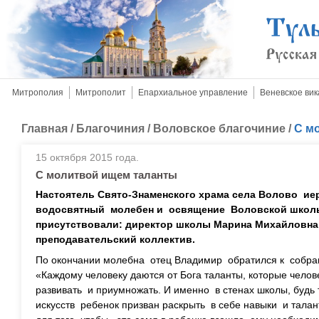
Митрополия
Митрополит
Епархиальное управление
Веневское вик
Главная
/
Благочиния
/
Воловское благочиние
/
С м
15 октября 2015 года.
С молитвой ищем таланты
Настоятель Свято-Знаменского храма села Волово и
водосвятный молебен и освящение Воловской школы
присутствовали: директор школы Марина Михайловна 
преподавательский коллектив.
По окончании молебна отец Владимир обратился к собра
«Каждому человеку даются от Бога таланты, которые чел
развивать и приумножать. И именно в стенах школы, будь
искусств ребенок призван раскрыть в себе навыки и талан