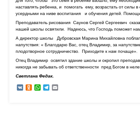
для того, чтобы это семя в ребенке взошло, ему необходи
наставлять ребенка, и помогать ему, возрастать от силы в
усердными на ниве воспитания и обучения детей. Помощи
Преподаватель рисования Саунов Сергей Сергеевич сказал
нашей школы освятили. Надеюсь, что Господь поможет нам
А директор школы Дубровская Марина Михайловна поблаг
напутствия: « Благодарю Вас, отец Владимир, за напутств
плодотворное сотрудничество. Приходите к нам почаще».
Отец Владимир освятил здание школы и окропил преподав
никогда не забывать об ответственности пред Богом в неле
Светлана Федак.
VK
Odnoklassniki
WhatsApp
Telegram
Email