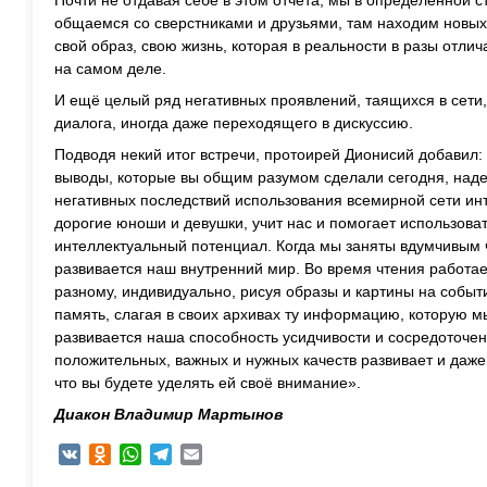
Почти не отдавая себе в этом отчета, мы в определенной с
общаемся со сверстниками и друзьями, там находим новы
свой образ, свою жизнь, которая в реальности в разы отлича
на самом деле.
И ещё целый ряд негативных проявлений, таящихся в сети,
диалога, иногда даже переходящего в дискуссию.
Подводя некий итог встречи, протоирей Дионисий добавил:
выводы, которые вы общим разумом сделали сегодня, наде
негативных последствий использования всемирной сети инте
дорогие юноши и девушки, учит нас и помогает использоват
интеллектуальный потенциал. Когда мы заняты вдумчивым 
развивается наш внутренний мир. Во время чтения работае
разному, индивидуально, рисуя образы и картины на событ
память, слагая в своих архивах ту информацию, которую м
развивается наша способность усидчивости и сосредоточе
положительных, важных и нужных качеств развивает и даже
что вы будете уделять ей своё внимание».
Диакон Владимир Мартынов
VK
Odnoklassniki
WhatsApp
Telegram
Email