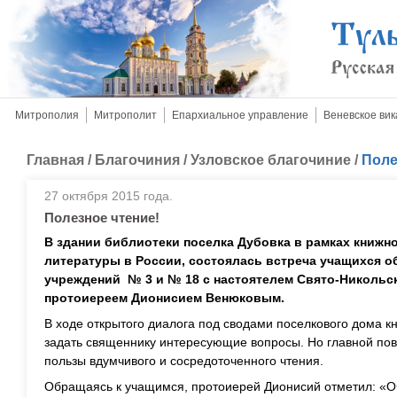
Митрополия
Митрополит
Епархиальное управление
Веневское вик
Главная
/
Благочиния
/
Узловское благочиние
/
Поле
27 октября 2015 года.
Полезное чтение!
В здании библиотеки поселка Дубовка в рамках книжн
литературы в России, состоялась встреча учащихся 
учреждений № 3 и № 18 с настоятелем Свято-Никольск
протоиереем Дионисием Венюковым.
В ходе открытого диалога под сводами поселкового дома к
задать священнику интересующие вопросы. Но главной пов
пользы вдумчивого и сосредоточенного чтения.
Обращаясь к учащимся, протоиерей Дионисий отметил: «О