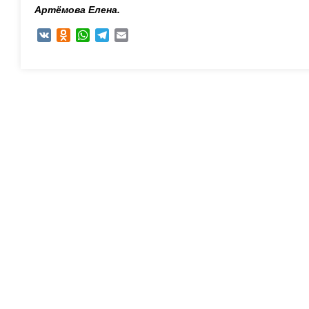
Артёмова Елена.
VK
Odnoklassniki
WhatsApp
Telegram
Email