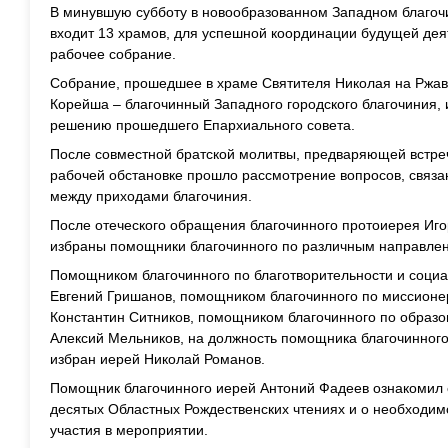
В минувшую субботу в новообразованном Западном благочин
входит 13 храмов, для успешной координации будущей де
рабочее собрание.
Собрание, прошедшее в храме Святителя Николая на Ржавц
Корейша – благочинный Западного городского благочиния, 
решению прошедшего Епархиального совета.
После совместной братской молитвы, предваряющей встреч
рабочей обстановке прошло рассмотрение вопросов, связа
между приходами благочиния.
После отеческого обращения благочинного протоиерея Иго
избраны помощники благочинного по различным направлен
Помощником благочинного по благотворительности и соци
Евгений Гришанов, помощником благочинного по миссионе
Константин Ситников, помощником благочинного по образо
Алексий Мельников, на должность помощника благочинног
избран иерей Николай Романов.
Помощник благочинного иерей Антоний Фадеев ознакомил 
десятых Областных Рождественских чтениях и о необходим
участия в мероприятии.