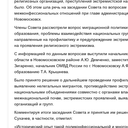
религиозных организаций, преступлений экстремистской н
было. Об этом шла речь на заседании Совета по вопроса
межконфессиональных отношений при главе администрации
Новомосковск.
Члены Совета рассмотрели вопрос миграционной политики
образования, проблемы взаимодействия национальных груп
направленные на профилактику и предупреждение экстреми
на проявления религиозного экстремизма.
С информацией по данным вопросам выступили начальник
области в Новомосковском районе А.Ю. Демченко, заместит
Зигаренко, начальник ОМВД России по г. Новомосковску А.Ф
образованию Т.А. Крышнева.
Было принято решение о дальнейшем проведении профила
выявлению нелегальных мигрантов, противодействию экс
национальными объединениями совместно с органами влас
межнациональной почве, экстремистских проявлений, выя
организаций и групп.
Комментируя итоги заседания Совета и принятые им реше
Сухачев, в частности, отметил:
«Исторический опыт такой поликонфессиональной и много