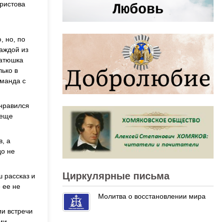
Христова
, но, по
аждой из
Батюшка
лько в
оманда с
онравился
 еще
, а
до не
Циркулярные письма
 рассказ и
 ее не
Молитва о восстановлении мира
ии встречи
ми