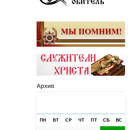
Архив
АВГУСТ 2026
«
»
ПН
ВТ
СР
ЧТ
ПТ
СБ
ВС