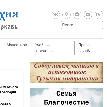
Ru
Монастыри
Учебные
Пресс-
заведения
служба
м местного
Господня,
елали в