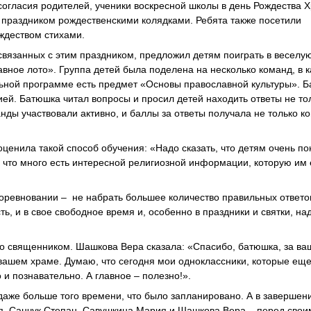
согласия родителей, ученики воскресной школы в день Рождества 
с праздником рождественскими колядками. Ребята также посетили
ждеством стихами.
связанных с этим праздником, предложил детям поиграть в веселую
вное лото». Группа детей была поделена на несколько команд, в к
ольной программе есть предмет «Основы православной культуры». 
цией. Батюшка читал вопросы и просил детей находить ответы не то
нды участвовали активно, и баллы за ответы получала не только к
енила такой способ обучения: «Надо сказать, что детям очень п
и, что много есть интересной религиозной информации, которую им
оревновании – не набрать большее количество правильных ответов
ь, и в свое свободное время и, особенно в праздники и святки, на
о священником. Шашкова Вера сказала: «Спасибо, батюшка, за ваш
 вашем храме. Думаю, что сегодня мои одноклассники, которые еще
о и познавательно. А главное – полезно!».
даже больше того времени, что было запланировано. А в завершен
я, Санчук Степан, Савушкина Мария и Шашкова Вера – перед свои