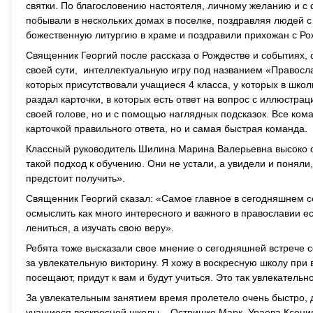
святки. По благословению настоятеля, личному желанию и с 
побывали в нескольких домах в поселке, поздравляя людей 
божественную литургию в храме и поздравили прихожан с Ро
Священник Георгий после рассказа о Рождестве и событиях, 
своей сути, интеллектуальную игру под названием «Правосла
которых присутствовали учащиеся 4 класса, у которых в шк
раздал карточки, в которых есть ответ на вопрос с иллюстра
своей голове, но и с помощью наглядных подсказок. Все кома
карточкой правильного ответа, но и самая быстрая команда.
Классный руководитель Шилина Марина Валерьевна высоко оц
такой подход к обучению. Они не устали, а увидели и понял
предстоит получить».
Священник Георгий сказал: «Самое главное в сегодняшнем с
осмыслить как много интересного и важного в православии ест
лениться, а изучать свою веру».
Ребята тоже высказали свое мнение о сегодняшней встрече с
за увлекательную викторину. Я хожу в воскресную школу при
посещают, придут к вам и будут учиться. Это так увлекательн
За увлекательным занятием время пролетело очень быстро, 
учащиеся воскресной школы – Остришко Марк, Ураева Ксени